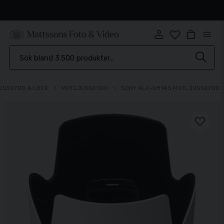
Snabb leverans
USSKYDD & LOCK
MOTLJUSSKYDD
SONY ALC-SH145 MOTLJUSSKYDD