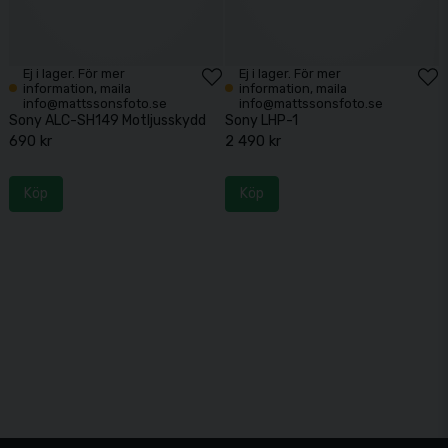
Ej i lager. För mer
Ej i lager. För mer
information, maila
information, maila
info@mattssonsfoto.se
info@mattssonsfoto.se
Sony ALC-SH149 Motljusskydd
Sony LHP-1
690 kr
2 490 kr
Köp
Köp