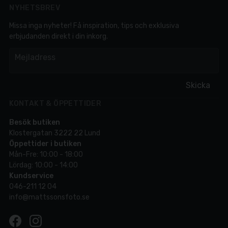
NYHETSBREV
Missa inga nyheter! Få inspiration, tips och exklusiva
erbjudanden direkt i din inkorg.
em
Mejladress
Skicka
KONTAKT & ÖPPETTIDER
Besök butiken
Klostergatan 3222 22 Lund
Öppettider i butiken
Mån-Fre: 10:00 - 18:00
Lördag: 10:00 - 14:00
Kundservice
046-211 12 04
info@mattssonsfoto.se