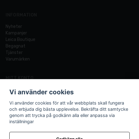
INFORMATION
Nyheter
Kampanjer
Leica Boutique
Begagnat
Tjänster
Varumärken
MITT KONTO
Logga in
Vi använder cookies
Registrera dig
Glömt lösenord?
Vi använder cookies för att vår webbplats skall fungera
och erbjuda dig bästa upplevelse. Bekräfta ditt samtycke
genom att trycka på godkänn alla eller anpassa via
inställningar
Din fotobutik online och i Lund sedan 1921.
Vi är experter på foto och video med över 100 års
Godkänn alla