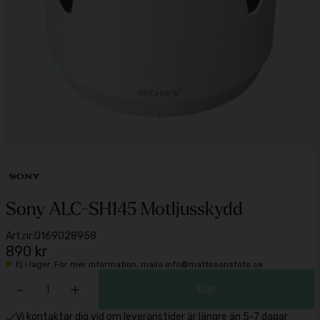
Sony ALC-SH145 Motljusskydd
Art.nr:
0169028958
890 kr
Ej i lager. För mer information, maila info@mattssonsfoto.se
-
+
Köp
Vi kontaktar dig vid om leveranstider är längre än 5-7 dagar