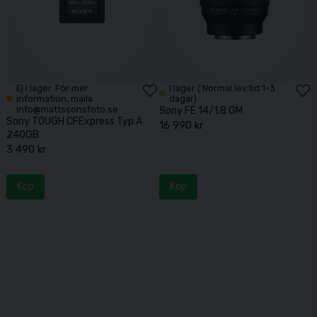
Ej i lager. För mer
I lager ( Normal lev.tid 1-3
information, maila
dagar)
info@mattssonsfoto.se
Sony FE 14/1.8 GM
Sony TOUGH CFExpress Typ A
16 990 kr
240GB
3 490 kr
Köp
Köp