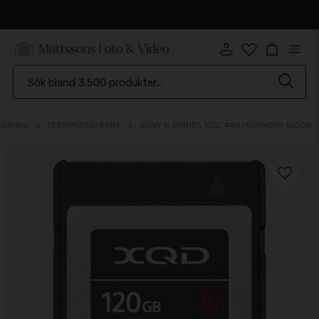
Snabb leverans
AGRING
CFEXPRESS-KORT
SONY G SERIES XQD 440/400MB/S 120GB