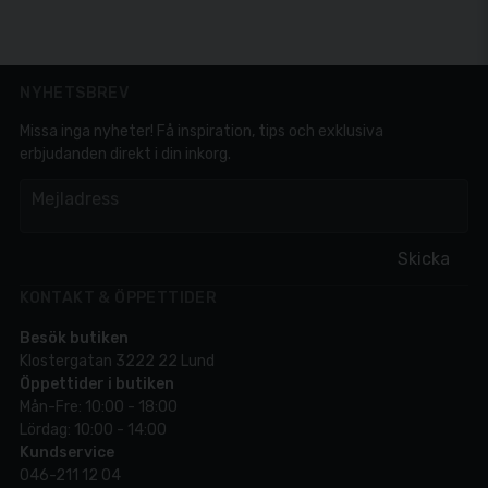
NYHETSBREV
Missa inga nyheter! Få inspiration, tips och exklusiva
erbjudanden direkt i din inkorg.
em
Mejladress
Skicka
KONTAKT & ÖPPETTIDER
Besök butiken
Klostergatan 3222 22 Lund
Öppettider i butiken
Mån-Fre: 10:00 - 18:00
Lördag: 10:00 - 14:00
Kundservice
046-211 12 04