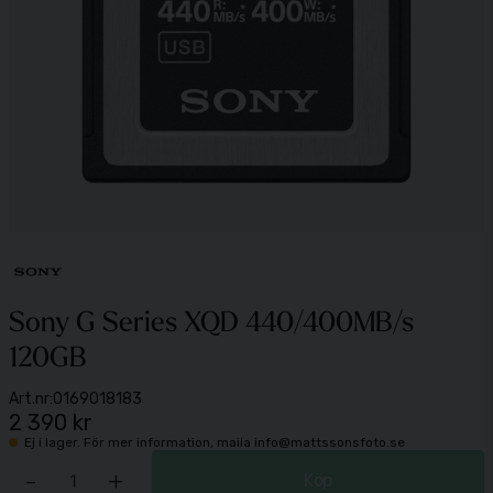
Sony G Series XQD 440/400MB/s
120GB
Art.nr:
0169018183
2 390 kr
Ej i lager. För mer information, maila info@mattssonsfoto.se
-
+
Köp