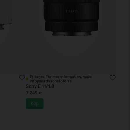
Ej i lager. För mer information, maila
info@mattssonsfoto.se
Sony E 11/1.8
7 249 kr
Köp