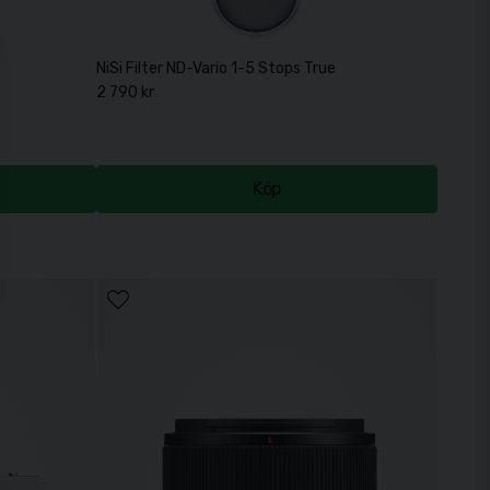
 77mm
NiSi Filter ND-Vario 1-5 Stops True Color 77mm
2 790 kr
Köp