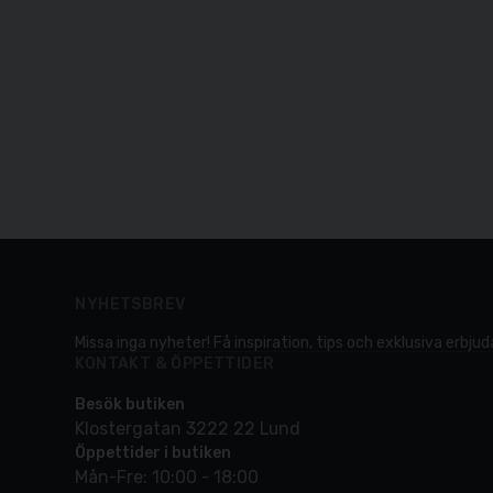
NYHETSBREV
Missa inga nyheter! Få inspiration, tips och exklusiva erbjuda
KONTAKT & ÖPPETTIDER
Besök butiken
Klostergatan 3222 22 Lund
Öppettider i butiken
Mån-Fre: 10:00 - 18:00