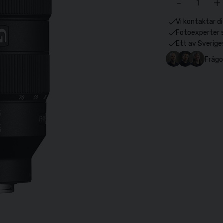
-
+
Vi kontaktar di
Fotoexperter 
Ett av Sverige
Frågo