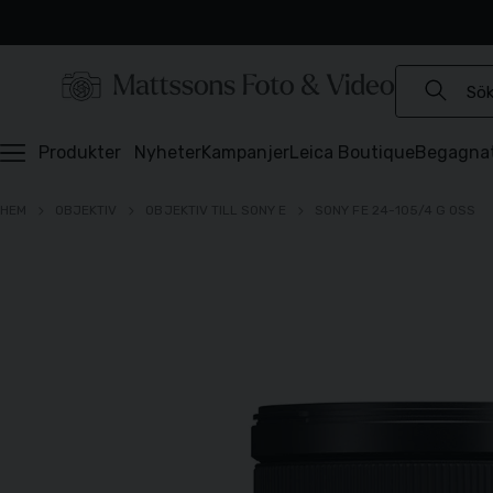
Experter sedan 1921
Snabb leverans
Brett sortiment
⭐️ 4,6 av 5 på Prisjakt
Produkter
Nyheter
Kampanjer
Leica Boutique
Begagna
HEM
OBJEKTIV
OBJEKTIV TILL SONY E
SONY FE 24-105/4 G OSS