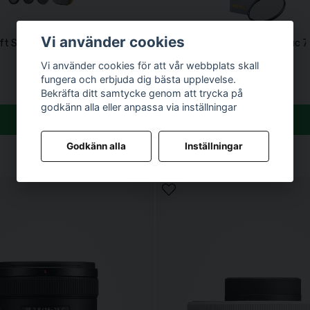
Vi använder cookies
Swift System VND Kit 77mm
NiSi Filter Polarizer Pro Nano Huc
1 340 kr
Vi använder cookies för att vår webbplats skall
fungera och erbjuda dig bästa upplevelse.
Bekräfta ditt samtycke genom att trycka på
godkänn alla eller anpassa via inställningar
Köp
Köp
Godkänn alla
Inställningar