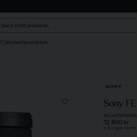
.se
t
Tjänster
Varumärken
Sony FE
Art.nr:
01690156
12 890 kr
Ej i lager. För 