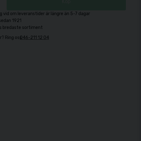
Köp
g vid om leveranstider är längre än 5-7 dagar
sedan 1921
s bredaste sortiment
r? Ring oss
046-211 12 04