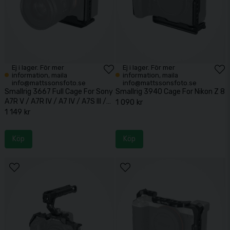
Ej i lager. För mer
Ej i lager. För mer
information, maila
information, maila
info@mattssonsfoto.se
info@mattssonsfoto.se
Smallrig 3667 Full Cage For Sony
Smallrig 3940 Cage For Nikon Z 8
A7R V / A7R IV / A7 IV / A7S III /
1 090 kr
A1
1 149 kr
Köp
Köp