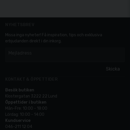
NYHETSBREV
Missa inga nyheter! Få inspiration, tips och exklusiva
erbjudanden direkt i din inkorg.
em
Mejladress
Skicka
KONTAKT & ÖPPETTIDER
Besök butiken
Klostergatan 3222 22 Lund
Öppettider i butiken
Mån-Fre: 10:00 - 18:00
Lördag: 10:00 - 14:00
Kundservice
046-211 12 04