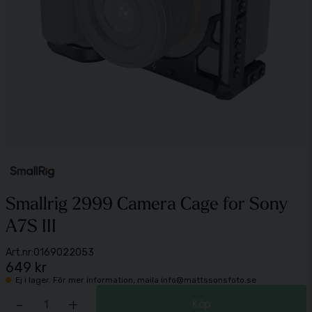
Smallrig 2999 Camera Cage for Sony
A7S III
Art.nr:
0169022053
649 kr
Ej i lager. För mer information, maila info@mattssonsfoto.se
-
+
Köp