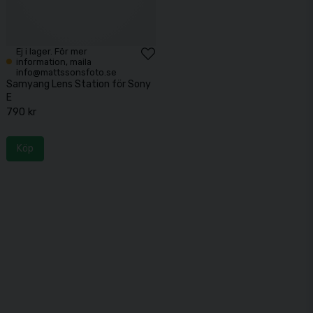
Ej i lager. För mer
information, maila
info@mattssonsfoto.se
Samyang Lens Station för Sony
E
790 kr
Köp