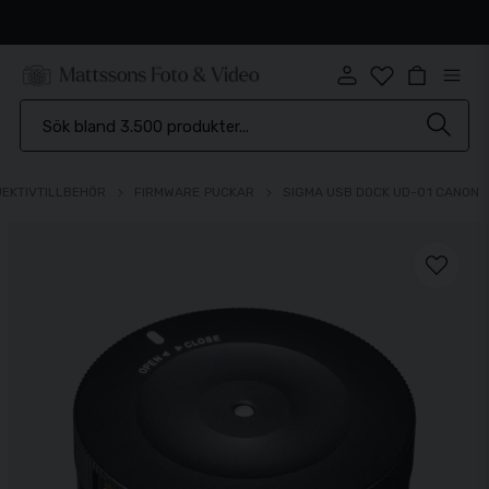
Snabb leverans
EKTIVTILLBEHÖR
FIRMWARE PUCKAR
SIGMA USB DOCK UD-01 CANON