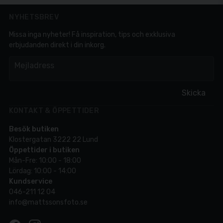
NYHETSBREV
Missa inga nyheter! Få inspiration, tips och exklusiva
erbjudanden direkt i din inkorg.
em
Mejladress
Skicka
KONTAKT & ÖPPETTIDER
Besök butiken
Klostergatan 3222 22 Lund
Öppettider i butiken
Mån-Fre: 10:00 - 18:00
Lördag: 10:00 - 14:00
Kundservice
046-211 12 04
info@mattssonsfoto.se