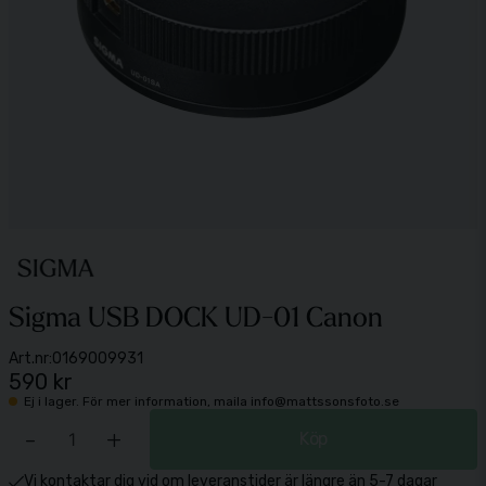
Sigma USB DOCK UD-01 Canon
Art.nr:
0169009931
590 kr
Ej i lager. För mer information, maila info@mattssonsfoto.se
-
+
Köp
Vi kontaktar dig vid om leveranstider är längre än 5-7 dagar