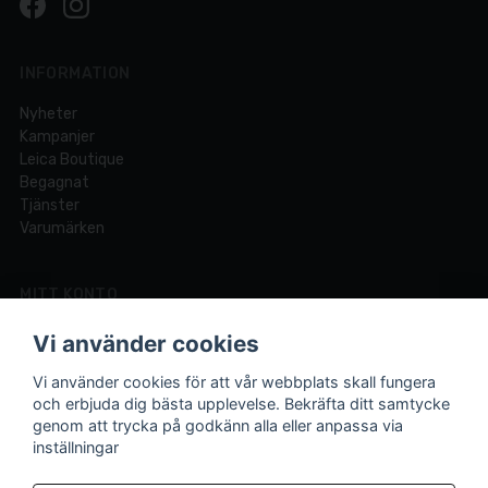
INFORMATION
Nyheter
Kampanjer
Leica Boutique
Begagnat
Tjänster
Varumärken
MITT KONTO
Logga in
Vi använder cookies
Registrera dig
Glömt lösenord?
Vi använder cookies för att vår webbplats skall fungera
och erbjuda dig bästa upplevelse. Bekräfta ditt samtycke
genom att trycka på godkänn alla eller anpassa via
inställningar
Din fotobutik online och i Lund sedan 1921.