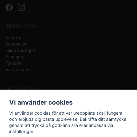
INFORMATION
Nyheter
Kampanjer
Leica Boutique
Begagnat
Tjänster
Varumärken
MITT KONTO
Logga in
Vi använder cookies
Registrera dig
Glömt lösenord?
Vi använder cookies för att vår webbplats skall fungera
och erbjuda dig bästa upplevelse. Bekräfta ditt samtycke
genom att trycka på godkänn alla eller anpassa via
inställningar