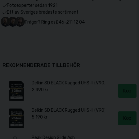
Fotoexperter sedan 1921
Ett av Sveriges bredaste sortiment
Frågor? Ring oss
046-211 12 04
REKOMMENDERADE TILLBEHÖR
Delkin SD BLACK Rugged UHS-II (V90) R300/W250 12
2 490 kr
Köp
Delkin SD BLACK Rugged UHS-II (V90) R300/W250 2
5 190 kr
Köp
Peak Design Slide Ash