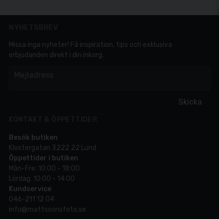
NYHETSBREV
Missa inga nyheter! Få inspiration, tips och exklusiva
erbjudanden direkt i din inkorg.
em
Mejladress
Skicka
KONTAKT & ÖPPETTIDER
Besök butiken
Klostergatan 3222 22 Lund
Öppettider i butiken
Mån-Fre: 10:00 - 18:00
Lördag: 10:00 - 14:00
Kundservice
046-211 12 04
info@mattssonsfoto.se