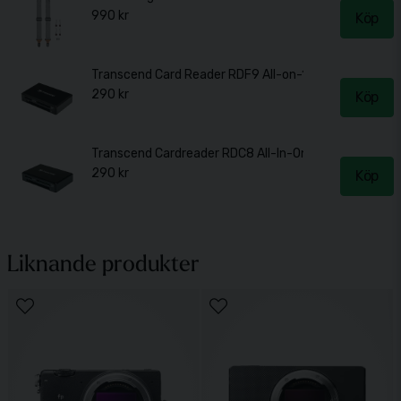
990 kr
Köp
Transcend Card Reader RDF9 All-on-1 USB 3.1 Gen 1 
290 kr
Köp
Transcend Cardreader RDC8 All-In-One för USB-C 3.1
290 kr
Köp
Liknande produkter