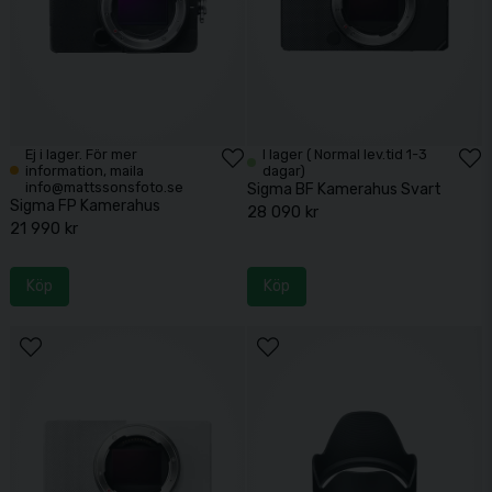
Ej i lager. För mer
I lager ( Normal lev.tid 1-3
information, maila
dagar)
info@mattssonsfoto.se
Sigma BF Kamerahus Svart
Sigma FP Kamerahus
28 090 kr
21 990 kr
Köp
Köp