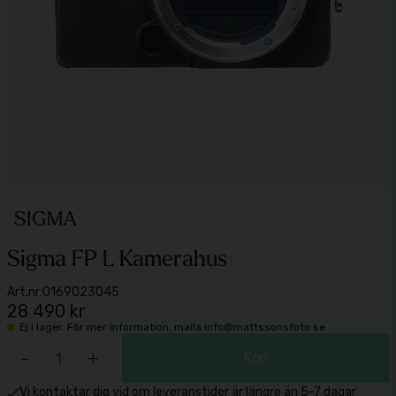
Sigma FP L Kamerahus
Art.nr:
0169023045
28 490 kr
Ej i lager. För mer information, maila info@mattssonsfoto.se
-
+
Köp
Vi kontaktar dig vid om leveranstider är längre än 5-7 dagar