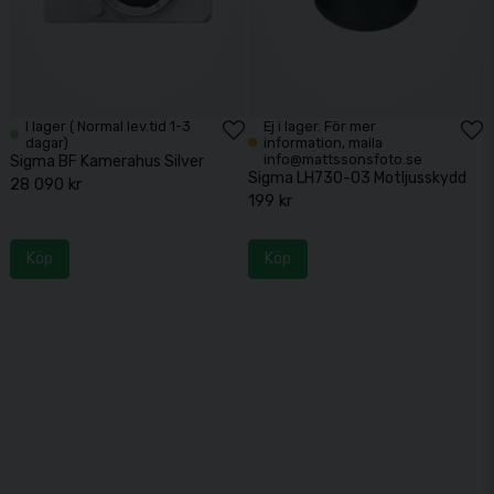
I lager ( Normal lev.tid 1-3
Ej i lager. För mer
dagar)
information, maila
info@mattssonsfoto.se
Sigma BF Kamerahus Silver
Sigma LH730-03 Motljusskydd
28 090 kr
199 kr
Köp
Köp