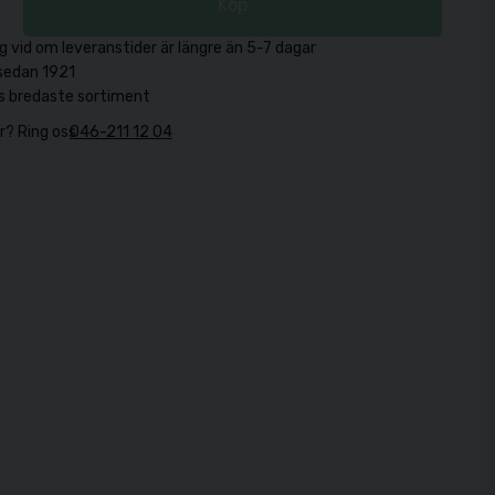
Köp
g vid om leveranstider är längre än 5-7 dagar
sedan 1921
s bredaste sortiment
r? Ring oss
046-211 12 04