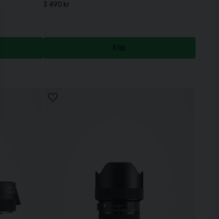
3 490 kr
Köp