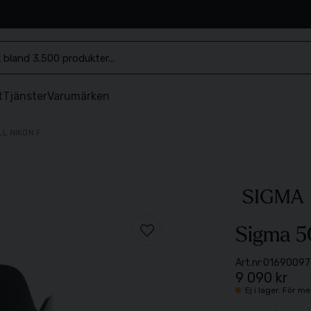
.se
t
Tjänster
Varumärken
LL NIKON F
Sigma 50
Art.nr:
01690097
9 090 kr
Ej i lager. För 