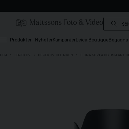
Experter sedan 1921
Snabb leverans
Brett sortiment
⭐️ 4,6 av 5 på Prisjakt
Produkter
Nyheter
Kampanjer
Leica Boutique
Begagna
HEM
OBJEKTIV
OBJEKTIV TILL NIKON
SIGMA 50/1,4 DG HSM ART TI