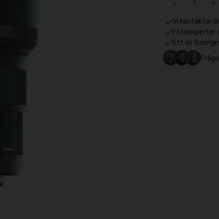
-
+
Vi kontaktar di
Fotoexperter 
Ett av Sverige
Frågo