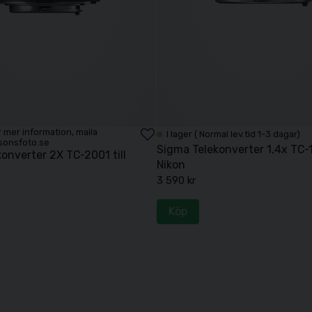
För mer information, maila
I lager ( Normal lev.tid 1-3 dagar)
sonsfoto.se
Sigma Telekonverter 1,4x TC-14
onverter 2X TC-2001 till
Nikon
3 590 kr
Köp