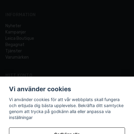
INFORMATION
Nyheter
Kampanjer
Leica Boutique
Begagnat
Tjänster
Varumärken
MITT KONTO
Logga in
Vi använder cookies
Registrera dig
Glömt lösenord?
Vi använder cookies för att vår webbplats skall fungera
och erbjuda dig bästa upplevelse. Bekräfta ditt samtycke
genom att trycka på godkänn alla eller anpassa via
inställningar
Din fotobutik online och i Lund sedan 1921.
Vi är experter på foto och video med över 100 års