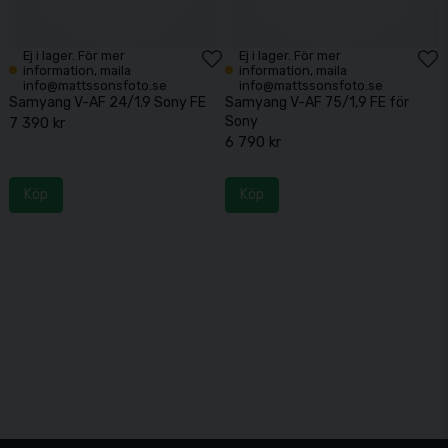
Ej i lager. För mer
Ej i lager. För mer
information, maila
information, maila
info@mattssonsfoto.se
info@mattssonsfoto.se
Samyang V-AF 24/1.9 Sony FE
Samyang V-AF 75/1,9 FE för
Sony
7 390 kr
6 790 kr
Köp
Köp