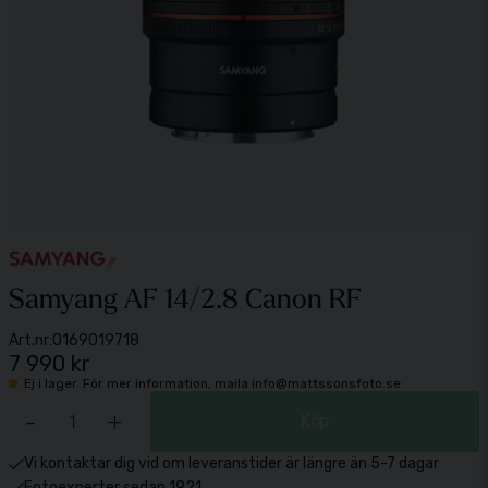
Samyang AF 14/2.8 Canon RF
Art.nr:
0169019718
7 990 kr
Ej i lager. För mer information, maila info@mattssonsfoto.se
-
+
Köp
Vi kontaktar dig vid om leveranstider är längre än 5-7 dagar
Fotoexperter sedan 1921