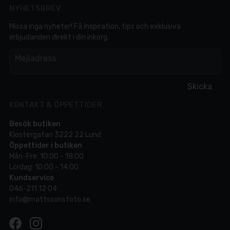
NYHETSBREV
Missa inga nyheter! Få inspiration, tips och exklusiva
erbjudanden direkt i din inkorg.
em
Mejladress
Skicka
KONTAKT & ÖPPETTIDER
Besök butiken
Klostergatan 3222 22 Lund
Öppettider i butiken
Mån-Fre: 10:00 - 18:00
Lördag: 10:00 - 14:00
Kundservice
046-211 12 04
info@mattssonsfoto.se