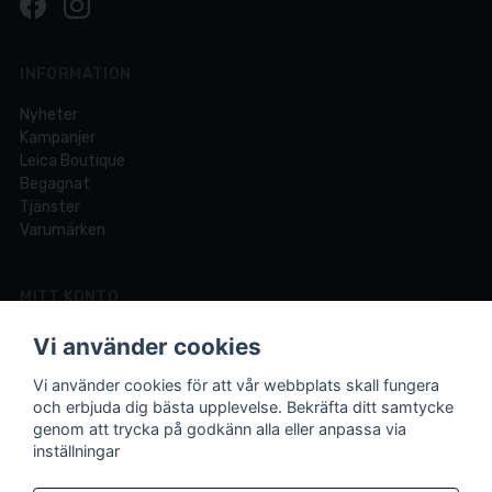
INFORMATION
Nyheter
Kampanjer
Leica Boutique
Begagnat
Tjänster
Varumärken
MITT KONTO
Logga in
Vi använder cookies
Registrera dig
Glömt lösenord?
Vi använder cookies för att vår webbplats skall fungera
och erbjuda dig bästa upplevelse. Bekräfta ditt samtycke
genom att trycka på godkänn alla eller anpassa via
inställningar
Din fotobutik online och i Lund sedan 1921.