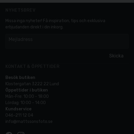
NYHETSBREV
Missa inga nyheter! Få inspiration, tips och exklusiva
erbjudanden direkt i din inkorg.
em
Mejladress
Skicka
KONTAKT & ÖPPETTIDER
Besök butiken
Klostergatan 3222 22 Lund
Öppettider i butiken
Mån-Fre: 10:00 - 18:00
Lördag: 10:00 - 14:00
Kundservice
046-211 12 04
info@mattssonsfoto.se