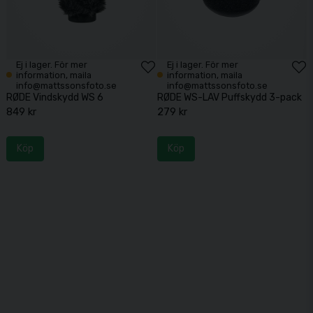
Ej i lager. För mer
Ej i lager. För mer
information, maila
information, maila
info@mattssonsfoto.se
info@mattssonsfoto.se
RØDE Vindskydd WS 6
RØDE WS-LAV Puffskydd 3-pack
849 kr
279 kr
Köp
Köp