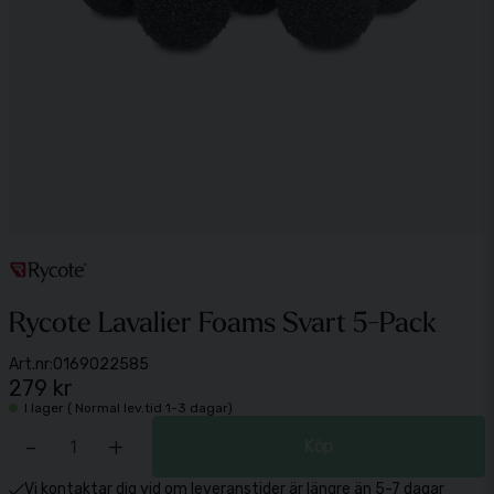
Rycote Lavalier Foams Svart 5-Pack
Art.nr:
0169022585
279 kr
I lager ( Normal lev.tid 1-3 dagar)
-
+
Köp
Vi kontaktar dig vid om leveranstider är längre än 5-7 dagar