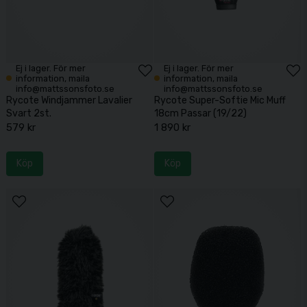
Ej i lager. För mer
Ej i lager. För mer
information, maila
information, maila
info@mattssonsfoto.se
info@mattssonsfoto.se
Rycote Windjammer Lavalier
Rycote Super-Softie Mic Muff
Svart 2st.
18cm Passar (19/22)
579 kr
1 890 kr
Köp
Köp