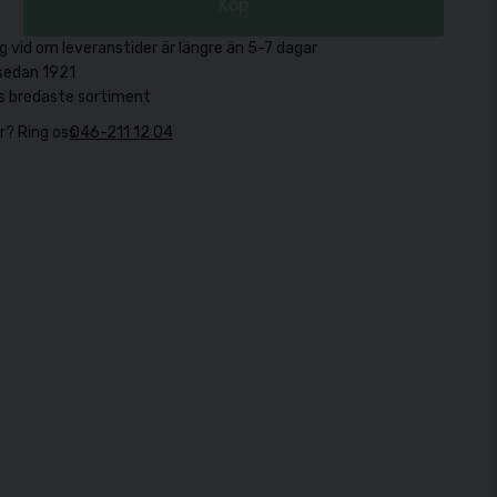
Köp
g vid om leveranstider är längre än 5-7 dagar
sedan 1921
s bredaste sortiment
r? Ring oss
046-211 12 04