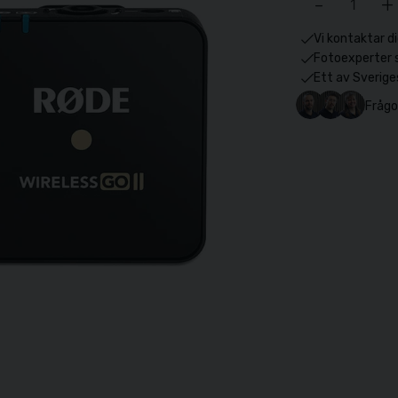
-
+
Vi kontaktar di
Fotoexperter 
Ett av Sverige
Frågo