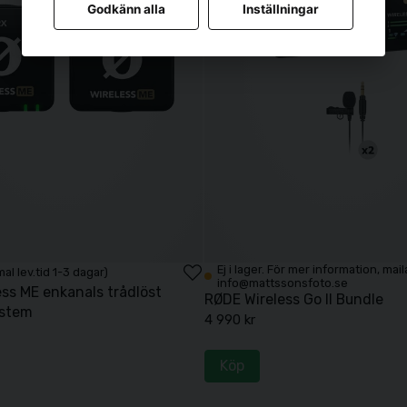
Godkänn alla
Inställningar
Ej i lager. För mer information, mail
mal lev.tid 1-3 dagar)
info@mattssonsfoto.se
ss ME enkanals trådlöst
RØDE Wireless Go II Bundle
ystem
4 990 kr
Köp