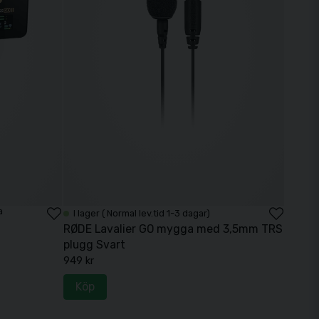
a
I lager ( Normal lev.tid 1-3 dagar)
RØDE Lavalier GO mygga med 3,5mm TRS
plugg Svart
949 kr
Köp