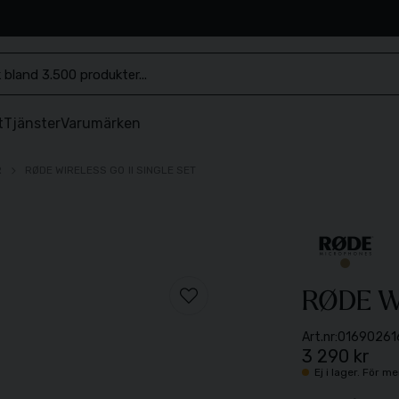
.se
t
Tjänster
Varumärken
R
RØDE WIRELESS GO II SINGLE SET
RØDE Wir
Art.nr:
01690261
3 290 kr
Ej i lager. För 