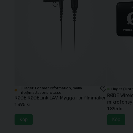
Ej i lager. För mer information, maila
I lager ( Nor
info@mattssonsfoto.se
RØDE Wirele
RØDE RØDELink LAV, Mygga for filmmaker
mikrofons
1 395 kr
1 895 kr
Köp
Köp