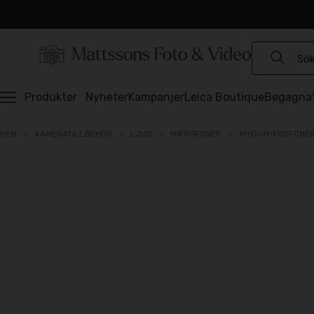
Experter sedan 1921
Snabb leverans
Brett sortiment
⭐️ 4,6 av 5 på Prisjakt
Produkter
Nyheter
Kampanjer
Leica Boutique
Begagna
HEM
KAMERATILLBEHÖR
LJUD
MIKROFONER
MYGGMIKROFONE