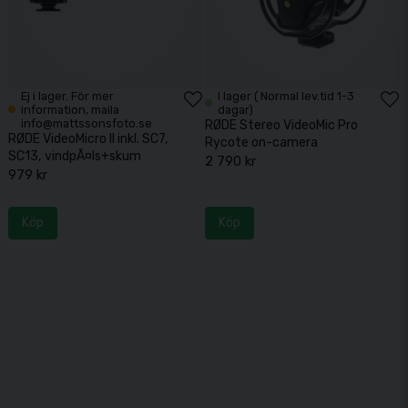
Ej i lager. För mer
I lager ( Normal lev.tid 1-3
information, maila
dagar)
info@mattssonsfoto.se
RØDE Stereo VideoMic Pro
RØDE VideoMicro II inkl. SC7,
Rycote on-camera
SC13, vindpÃ¤ls+skum
2 790 kr
979 kr
Köp
Köp