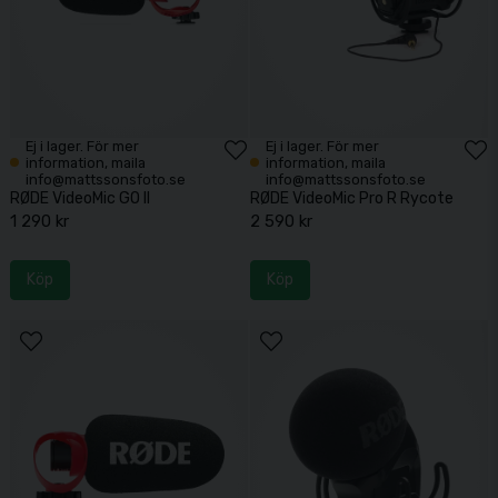
Ej i lager. För mer
Ej i lager. För mer
information, maila
information, maila
info@mattssonsfoto.se
info@mattssonsfoto.se
RØDE VideoMic GO II
RØDE VideoMic Pro R Rycote
1 290 kr
2 590 kr
Köp
Köp