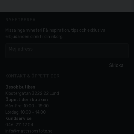
NYHETSBREV
Missa inga nyheter! Få inspiration, tips och exklusiva
erbjudanden direkt i din inkorg.
em
Mejladress
Skicka
KONTAKT & ÖPPETTIDER
Besök butiken
Klostergatan 3222 22 Lund
Öppettider i butiken
Mån-Fre: 10:00 - 18:00
Lördag: 10:00 - 14:00
Kundservice
046-211 12 04
info@mattssonsfoto.se