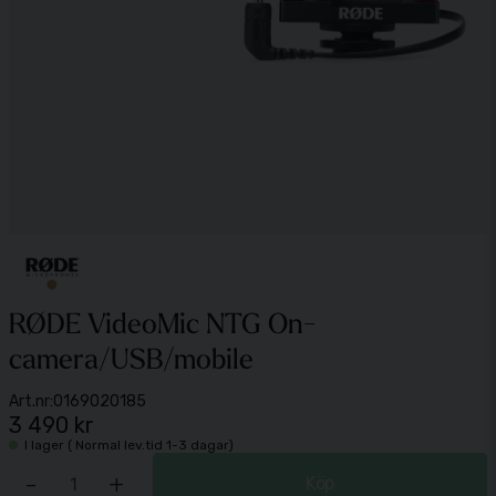
RØDE VideoMic NTG On-
camera/USB/mobile
Art.nr:
0169020185
3 490 kr
I lager ( Normal lev.tid 1-3 dagar)
-
+
Köp