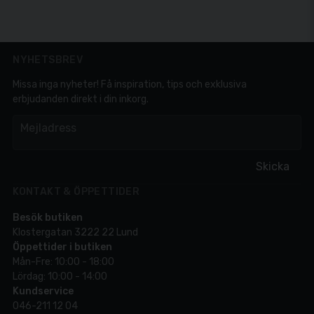
NYHETSBREV
Missa inga nyheter! Få inspiration, tips och exklusiva
erbjudanden direkt i din inkorg.
em
Mejladress
Skicka
KONTAKT & ÖPPETTIDER
Besök butiken
Klostergatan 3222 22 Lund
Öppettider i butiken
Mån-Fre: 10:00 - 18:00
Lördag: 10:00 - 14:00
Kundservice
046-211 12 04