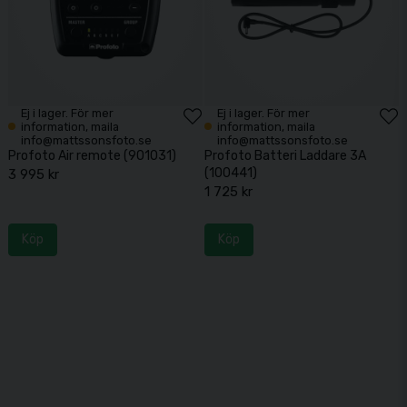
Ej i lager. För mer
Ej i lager. För mer
information, maila
information, maila
info@mattssonsfoto.se
info@mattssonsfoto.se
Profoto Air remote (901031)
Profoto Batteri Laddare 3A
(100441)
3 995 kr
1 725 kr
Köp
Köp