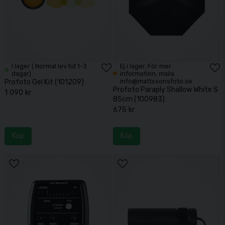
I lager ( Normal lev.tid 1-3
Ej i lager. För mer
dagar)
information, maila
info@mattssonsfoto.se
Profoto Gel Kit (101209)
Profoto Paraply Shallow White S
1 090 kr
85cm (100983)
675 kr
Köp
Köp