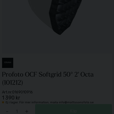
Profoto OCF Softgrid 50° 2' Octa
(101212)
Art.nr:
0169010916
1 390 kr
Ej i lager. För mer information, maila info@mattssonsfoto.se
-
+
Köp