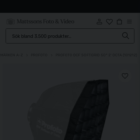
Snabb leverans
MÄRKEN A-Z
PROFOTO
PROFOTO OCF SOFTGRID 50° 2' OCTA (101212)