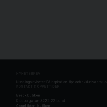
NYHETSBREV
Missa inga nyheter! Få inspiration, tips och exklusiva erbjuda
KONTAKT & ÖPPETTIDER
Besök butiken
Klostergatan 3222 22 Lund
Öppettider i butiken