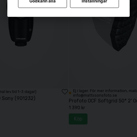
Godkänn alla
Inställningar
Ej i lager. För mer information, mail
mal lev.tid 1-3 dagar)
info@mattssonsfoto.se
0 Sony (901232)
Profoto OCF Softgrid 50° 2' O
1 390 kr
Köp