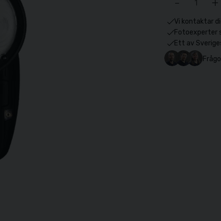
-
+
Vi kontaktar di
Fotoexperter 
Ett av Sverige
Frågo