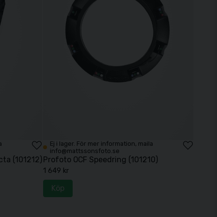
a
Ej i lager. För mer information, maila
info@mattssonsfoto.se
cta (101212)
Profoto OCF Speedring (101210)
1 649 kr
Köp