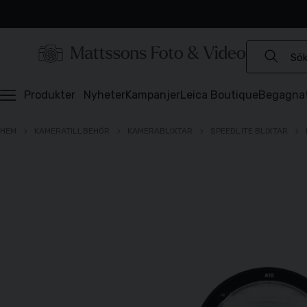
Experter sedan 1921
Snabb leverans
Brett sortiment
⭐️ 4,6 av 5 på Prisjakt
Produkter
Nyheter
Kampanjer
Leica Boutique
Begagna
HEM
KAMERATILLBEHÖR
KAMERABLIXTAR
SPEEDLITE BLIXTAR