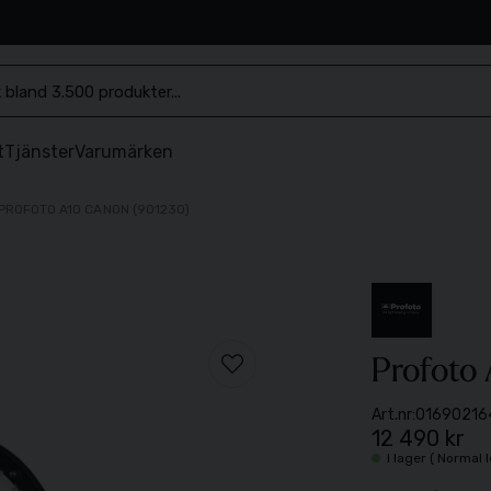
.se
t
Tjänster
Varumärken
PROFOTO A10 CANON (901230)
Profoto
Art.nr:
01690216
12 490 kr
I lager ( Normal 