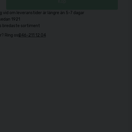
Köp
g vid om leveranstider är längre än 5-7 dagar
sedan 1921
s bredaste sortiment
r? Ring oss
046-211 12 04