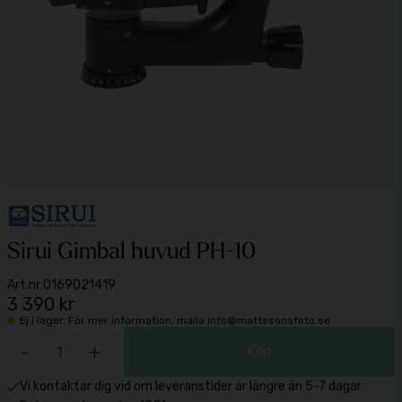
Sirui Gimbal huvud PH-10
Art.nr:
0169021419
3 390 kr
Ej i lager. För mer information, maila info@mattssonsfoto.se
-
+
Köp
Vi kontaktar dig vid om leveranstider är längre än 5-7 dagar