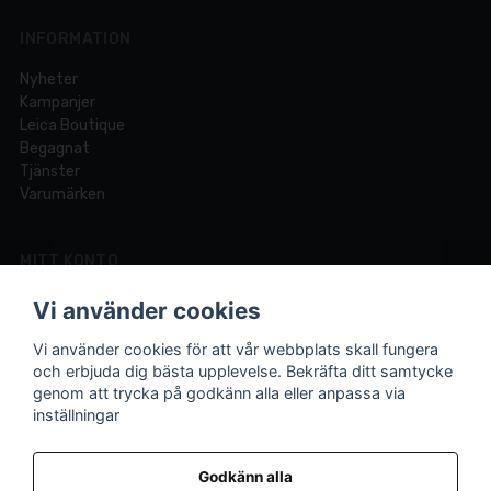
INFORMATION
Nyheter
Kampanjer
Leica Boutique
Begagnat
Tjänster
Varumärken
MITT KONTO
Logga in
Vi använder cookies
Registrera dig
Glömt lösenord?
Vi använder cookies för att vår webbplats skall fungera
och erbjuda dig bästa upplevelse. Bekräfta ditt samtycke
genom att trycka på godkänn alla eller anpassa via
inställningar
Din fotobutik online och i Lund sedan 1921.
Vi är experter på foto och video med över 100 års
Godkänn alla
erfarenhet.