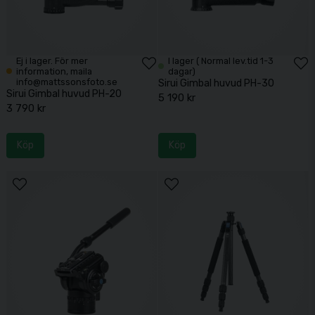
Ej i lager. För mer
I lager ( Normal lev.tid 1-3
information, maila
dagar)
info@mattssonsfoto.se
Sirui Gimbal huvud PH-30
Sirui Gimbal huvud PH-20
5 190 kr
3 790 kr
Köp
Köp