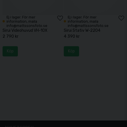
Ej i lager. För mer
Ej i lager. För mer
information, maila
information, maila
info@mattssonsfoto.se
info@mattssonsfoto.se
Sirui Videohuvud VH-10X
Sirui Stativ W-2204
2 790 kr
4 390 kr
Köp
Köp