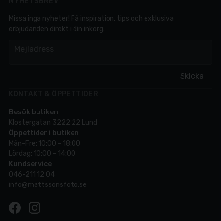
NYHETSBREV
Missa inga nyheter! Få inspiration, tips och exklusiva
erbjudanden direkt i din inkorg.
em
Mejladress
Skicka
KONTAKT & ÖPPETTIDER
Besök butiken
Klostergatan 3222 22 Lund
Öppettider i butiken
Mån-Fre: 10:00 - 18:00
Lördag: 10:00 - 14:00
Kundservice
046-211 12 04
info@mattssonsfoto.se