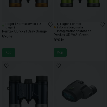
I lager ( Normal lev.tid 1-3
Ej i lager. För mer
dagar)
information, maila
info@mattssonsfoto.se
Pentax UD 9x21 Gray Orange
Pentax UD 9x21 Green
890 kr
890 kr
Köp
Köp