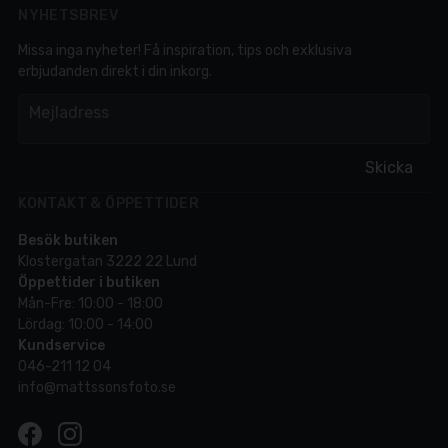
NYHETSBREV
Missa inga nyheter! Få inspiration, tips och exklusiva
erbjudanden direkt i din inkorg.
em
Mejladress
Skicka
KONTAKT & ÖPPETTIDER
Besök butiken
Klostergatan 3222 22 Lund
Öppettider i butiken
Mån-Fre: 10:00 - 18:00
Lördag: 10:00 - 14:00
Kundservice
046-211 12 04
info@mattssonsfoto.se