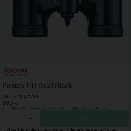
Pentax UD 9x21 Black
Art.nr:
0169021784
890 kr
Ej i lager. För mer information, maila info@mattssonsfoto.se
-
+
Köp
Vi kontaktar dig vid om leveranstider är längre än 5-7 dagar