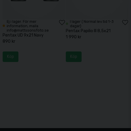
Ej i lager. För mer
I lager ( Normal lev.tid 1-3
information, maila
dagar)
info@mattssonsfoto.se
Pentax Papilio III 8,5x21
Pentax UD 9x21 Navy
1 990 kr
890 kr
Köp
Köp