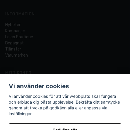
INFORMATION
Nyheter
Kampanjer
Leica Boutique
Begagnat
Tjänster
Varumärken
MITT KONTO
Logga in
Vi använder cookies
Registrera dig
Glömt lösenord?
Vi använder cookies för att vår webbplats skall fungera
och erbjuda dig bästa upplevelse. Bekräfta ditt samtycke
genom att trycka på godkänn alla eller anpassa via
inställningar
Din fotobutik online och i Lund sedan 1921.
Vi är experter på foto och video med över 100 års
Godkänn alla