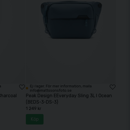
a
Ej i lager. För mer information, maila
info@mattssonsfoto.se
Charcoal
Peak Design EEveryday Sling 3L I Ocean
(BEDS-3-DS-3)
1 249 kr
Köp