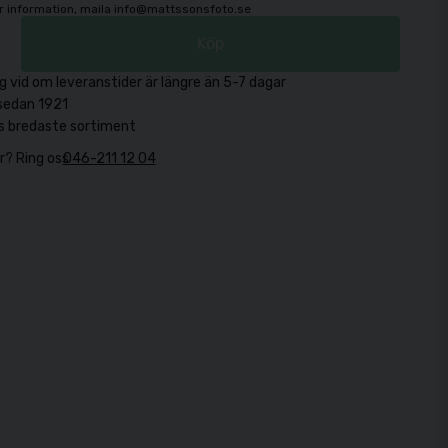
mer information, maila info@mattssonsfoto.se
Köp
g vid om leveranstider är längre än 5-7 dagar
sedan 1921
s bredaste sortiment
r? Ring oss
046-211 12 04