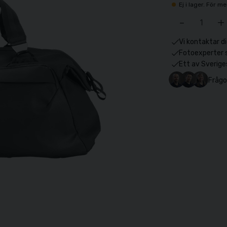
Ej i lager. För 
-
+
Vi kontaktar di
Fotoexperter 
Ett av Sverige
Frågo