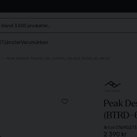
.se
t
Tjänster
Varumärken
PEAK DESIGN TRAVEL 65L DUFFEL I BLACK (BTRD-65-BK-2)
Peak Des
(BTRD-
Art.nr:
01690273
2 390 kr