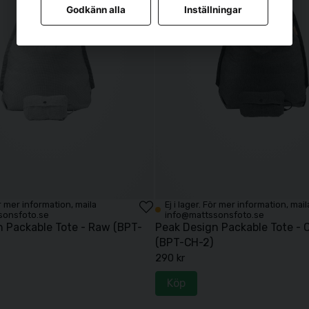
Godkänn alla
Inställningar
För mer information, maila
Ej i lager. För mer information, mail
sonsfoto.se
info@mattssonsfoto.se
n Packable Tote - Raw (BPT-
Peak Design Packable Tote - 
(BPT-CH-2)
290 kr
Köp