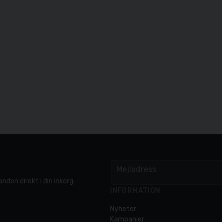
Mejladress
email
nden direkt i din inkorg.
INFORMATION
Nyheter
Kampanjer