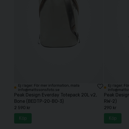
Ej i lager. För mer information, maila
Ej i lager. 
info@mattssonsfoto.se
info@matts
Peak Design Everday Totepack 20L v2,
Peak Desig
Bone (BEDTP-20-BO-3)
RW-2)
2 590 kr
290 kr
Köp
Köp