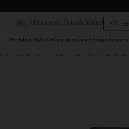
Experter sedan 1921
Snabb leverans
Brett sortiment
⭐️ 4,6 av 5 på Prisjakt
Produkter
Nyheter
Kampanjer
Leica Boutique
Begagna
HEM
KAMERATILLBEHÖR
VÄSKOR, REMMAR & SKYDD
AXELVÄSKOR