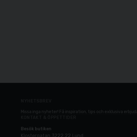
NYHETSBREV
Missa inga nyheter! Få inspiration, tips och exklusiva erbjuda
KONTAKT & ÖPPETTIDER
Besök butiken
Klostergatan 3222 22 Lund