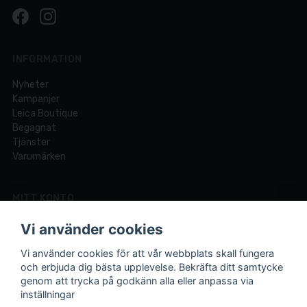
INFORMATION
Nyheter
Kampanjer
Leica Boutique
Begagnat
Tjänster
Varumärken
MITT KONTO
Logga in
Vi använder cookies
Registrera dig
Glömt lösenord?
Vi använder cookies för att vår webbplats skall fungera
och erbjuda dig bästa upplevelse. Bekräfta ditt samtycke
genom att trycka på godkänn alla eller anpassa via
inställningar