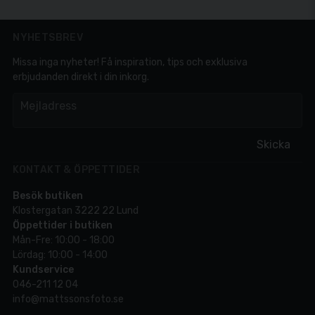
NYHETSBREV
Missa inga nyheter! Få inspiration, tips och exklusiva
erbjudanden direkt i din inkorg.
em
Mejladress
Skicka
KONTAKT & ÖPPETTIDER
Besök butiken
Klostergatan 3222 22 Lund
Öppettider i butiken
Mån-Fre: 10:00 - 18:00
Lördag: 10:00 - 14:00
Kundservice
046-211 12 04
info@mattssonsfoto.se