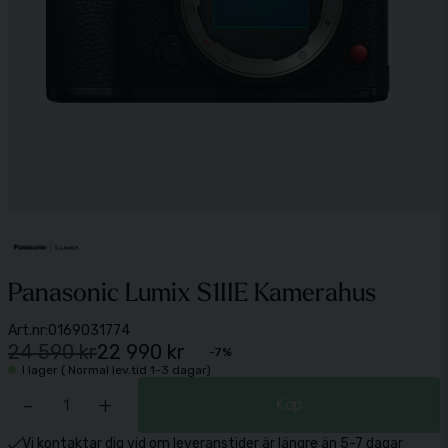
Panasonic Lumix S1IIE Kamerahus
Art.nr:
0169031774
24 590 kr
22 990 kr
-
7
%
I lager ( Normal lev.tid 1-3 dagar)
-
+
Köp
Vi kontaktar dig vid om leveranstider är längre än 5-7 dagar