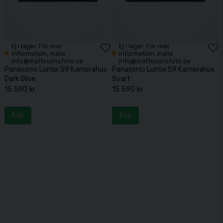
Ej i lager. För mer
Ej i lager. För mer
information, maila
information, maila
info@mattssonsfoto.se
info@mattssonsfoto.se
Panasonic Lumix S9 Kamerahus
Panasonic Lumix S9 Kamerahus
Dark Olive
Svart
15 590 kr
15 590 kr
Köp
Köp