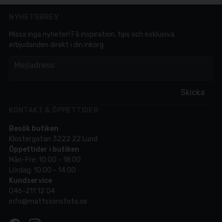
NYHETSBREV
Missa inga nyheter! Få inspiration, tips och exklusiva
erbjudanden direkt i din inkorg.
em
Mejladress
Skicka
KONTAKT & ÖPPETTIDER
Besök butiken
Klostergatan 3222 22 Lund
Öppettider i butiken
Mån-Fre: 10:00 - 18:00
Lördag: 10:00 - 14:00
Kundservice
046-211 12 04
info@mattssonsfoto.se