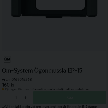
Om-System Ögonmussla EP-15
Art.nr:
0169015268
160 kr
Ej i lager. För mer information, maila info@mattssonsfoto.se
-
+
Köp
Vi kontaktar dig vid om leveranstider är längre än 5-7 dagar