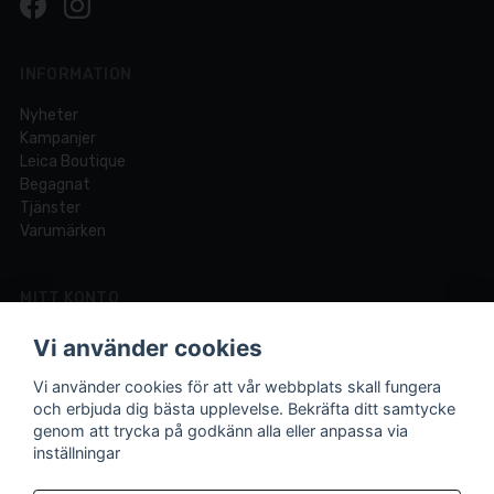
INFORMATION
Nyheter
Kampanjer
Leica Boutique
Begagnat
Tjänster
Varumärken
MITT KONTO
Logga in
Vi använder cookies
Registrera dig
Glömt lösenord?
Vi använder cookies för att vår webbplats skall fungera
och erbjuda dig bästa upplevelse. Bekräfta ditt samtycke
genom att trycka på godkänn alla eller anpassa via
inställningar
Din fotobutik online och i Lund sedan 1921.