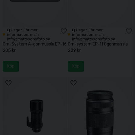
Ej i lager. För mer
Ej i lager. För mer
information, maila
information, maila
info@mattssonsfoto.se
info@mattssonsfoto.se
Om-System Ã–gonmussla EP-16
Om-system EP-11 Ögonmussla
205 kr
229 kr
Köp
Köp