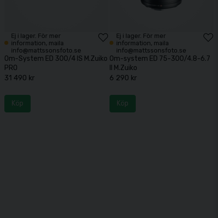
Ej i lager. För mer
Ej i lager. För mer
information, maila
information, maila
info@mattssonsfoto.se
info@mattssonsfoto.se
Om-System ED 300/4 IS M.Zuiko
Om-system ED 75-300/4.8-6.7
PRO
II M.Zuiko
31 490 kr
6 290 kr
Köp
Köp