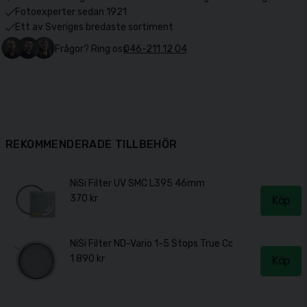
Fotoexperter sedan 1921
Ett av Sveriges bredaste sortiment
Frågor? Ring oss
046-211 12 04
REKOMMENDERADE TILLBEHÖR
NiSi Filter UV SMC L395 46mm
370 kr
Köp
NiSi Filter ND-Vario 1-5 Stops True Color 46mm
1 890 kr
Köp