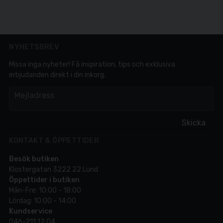
NYHETSBREV
Missa inga nyheter! Få inspiration, tips och exklusiva
erbjudanden direkt i din inkorg.
em
Mejladress
Skicka
KONTAKT & ÖPPETTIDER
Besök butiken
Klostergatan 3222 22 Lund
Öppettider i butiken
Mån-Fre: 10:00 - 18:00
Lördag: 10:00 - 14:00
Kundservice
046-211 12 04