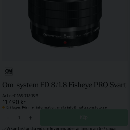
Om-system ED 8/1.8 Fisheye PRO Svart
Art.nr:
0169013099
11 490 kr
Ej i lager. För mer information, maila info@mattssonsfoto.se
-
+
Köp
Vi kontaktar dig vid om leveranstider är längre än 5-7 dagar