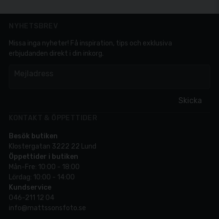
NYHETSBREV
Missa inga nyheter! Få inspiration, tips och exklusiva
erbjudanden direkt i din inkorg.
em
Mejladress
Skicka
KONTAKT & ÖPPETTIDER
Besök butiken
Klostergatan 3222 22 Lund
Öppettider i butiken
Mån-Fre: 10:00 - 18:00
Lördag: 10:00 - 14:00
Kundservice
046-211 12 04
info@mattssonsfoto.se