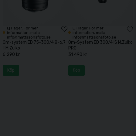
Ej i lager. För mer
Ej i lager. För mer
information, maila
information, maila
info@mattssonsfoto.se
info@mattssonsfoto.se
Om-system ED 75-300/4.8-6.7
Om-System ED 300/4 IS M.Zuiko
II M.Zuiko
PRO
6 290 kr
31 490 kr
Köp
Köp