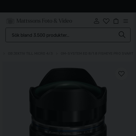
Snabb leverans
V
OBJEKTIV TILL MICRO 4/3
OM-SYSTEM ED 8/1.8 FISHEYE PRO SVART