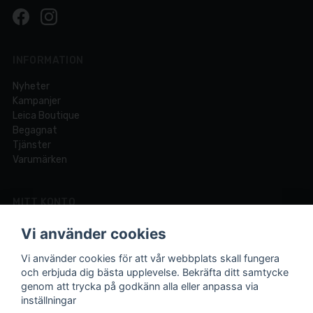
INFORMATION
Nyheter
Kampanjer
Leica Boutique
Begagnat
Tjänster
Varumärken
MITT KONTO
Logga in
Vi använder cookies
Registrera dig
Glömt lösenord?
Vi använder cookies för att vår webbplats skall fungera
och erbjuda dig bästa upplevelse. Bekräfta ditt samtycke
genom att trycka på godkänn alla eller anpassa via
inställningar