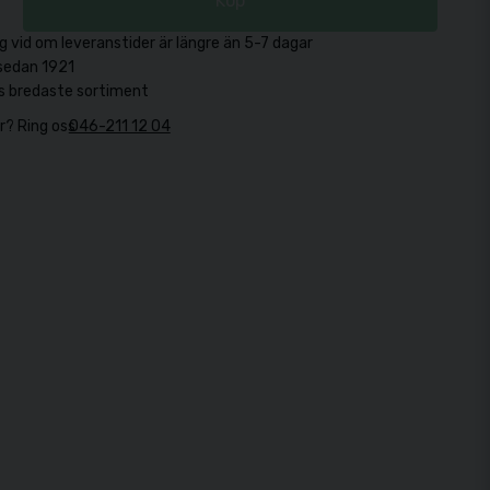
Köp
g vid om leveranstider är längre än 5-7 dagar
sedan 1921
s bredaste sortiment
r? Ring oss
046-211 12 04