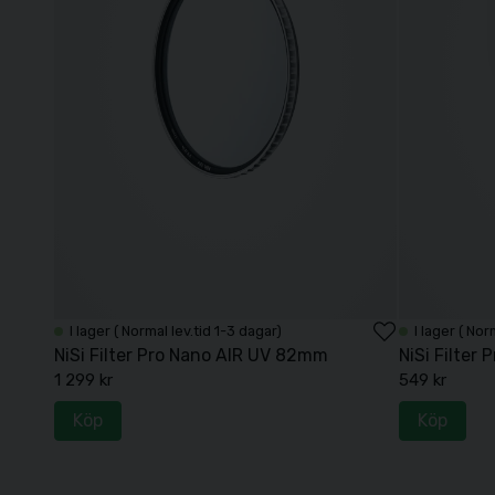
I lager ( Normal lev.tid 1-3 dagar)
I lager ( Nor
NiSi Filter Pro Nano AIR UV 82mm
NiSi Filter
1 299 kr
549 kr
Köp
Köp