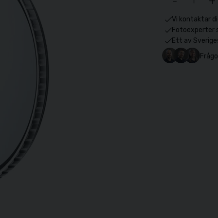
-
+
Vi kontaktar di
Fotoexperter 
Ett av Sverige
Frågo