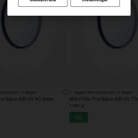
mal lev.tid 1-3 dagar)
I lager ( Normal lev.tid 1-3 dagar)
 Pro Nano AIR UV 40,5mm
NiSi Filter Pro Nano AIR UV 7
1 149 kr
Köp