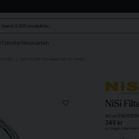
.se
t
Tjänster
Varumärken
SFILTER
NISI FILTER PRO NANO AIR UV 49MM
NiSi Fi
Art.nr:
01690316
749 kr
I lager ( Normal 