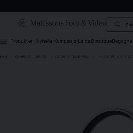
Experter sedan 1921
Snabb leverans
Brett sortiment
⭐️ 4,6 av 5 på Prisjakt
Produkter
Nyheter
Kampanjer
Leica Boutique
Begagna
HEM
KAMERATILLBEHÖR
FILTER & TILLBEHÖR
UV-FILTER & SKYDD