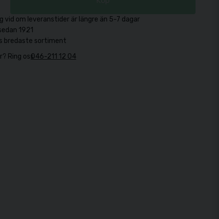
Köp
g vid om leveranstider är längre än 5-7 dagar
sedan 1921
s bredaste sortiment
r? Ring oss
046-211 12 04