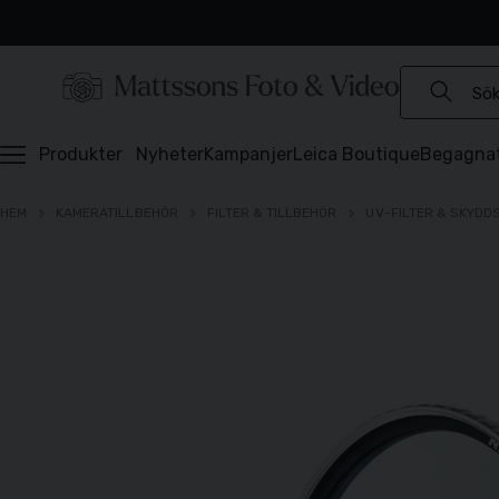
Experter sedan 1921
Snabb leverans
Brett sortiment
⭐️ 4,6 av 5 på Prisjakt
Produkter
Nyheter
Kampanjer
Leica Boutique
Begagna
HEM
KAMERATILLBEHÖR
FILTER & TILLBEHÖR
UV-FILTER & SKYDD