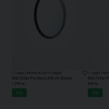
I lager ( Normal lev.tid 1-3 dagar)
I lager ( Nor
NiSi Filter Pro Nano AIR UV 82mm
NiSi Filter
1 299 kr
549 kr
Köp
Köp