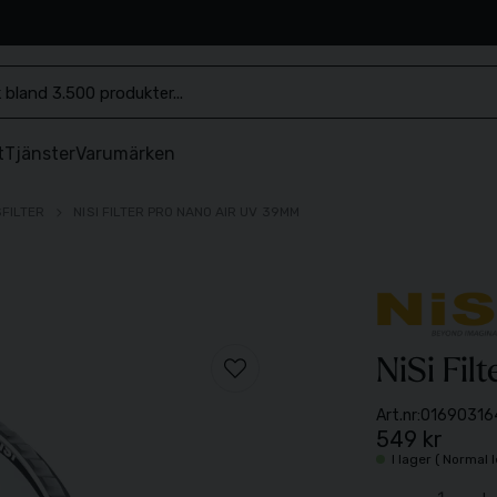
.se
t
Tjänster
Varumärken
SFILTER
NISI FILTER PRO NANO AIR UV 39MM
NiSi Fi
Art.nr:
01690316
549 kr
I lager ( Normal 