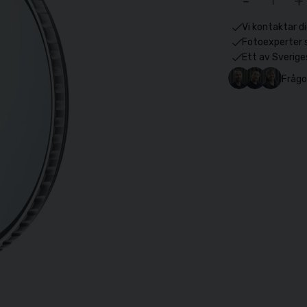
-
+
Vi kontaktar di
Fotoexperter 
Ett av Sverige
Frågo