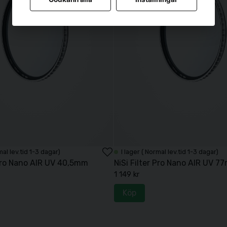
mal lev.tid 1-3 dagar)
I lager ( Normal lev.tid 1-3 dagar)
 Pro Nano AIR UV 40,5mm
NiSi Filter Pro Nano AIR UV 7
1 149 kr
Köp