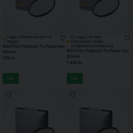
I lager ( Normal lev.tid 1-3
Ej i lager. För mer
dagar)
information, maila
info@mattssonsfoto.se
NiSi Filter Polarizer Pro Nano Huc
NiSi Filter Polarizer Pro Nano Huc
49mm
82mm
790 kr
1 460 kr
Köp
Köp