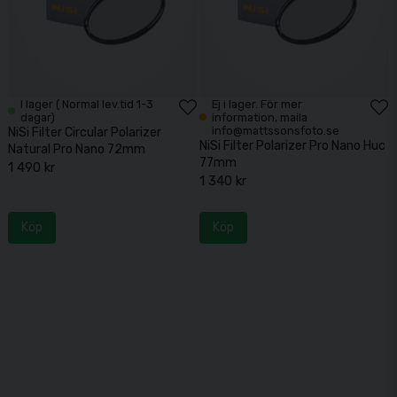
I lager ( Normal lev.tid 1-3
Ej i lager. För mer
dagar)
information, maila
info@mattssonsfoto.se
NiSi Filter Circular Polarizer
NiSi Filter Polarizer Pro Nano Huc
Natural Pro Nano 72mm
77mm
1 490 kr
1 340 kr
Köp
Köp