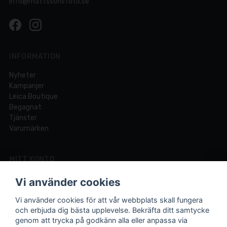
info@mattssonsfoto.se
INFORMATION
Nyheter
Kampanjer
Leica Boutique
Begagnat
Tjänster
Varumärken
MITT KONTO
Logga in
Vi använder cookies
Registrera dig
Glömt lösenord?
Vi använder cookies för att vår webbplats skall fungera
och erbjuda dig bästa upplevelse. Bekräfta ditt samtycke
genom att trycka på godkänn alla eller anpassa via