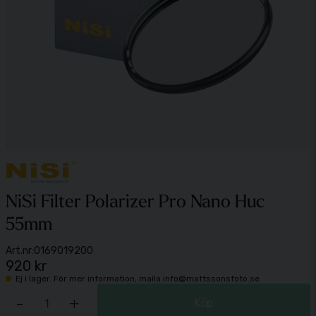
NiSi Filter Polarizer Pro Nano Huc
55mm
Art.nr:
0169019200
920 kr
Ej i lager. För mer information, maila info@mattssonsfoto.se
-
+
Köp