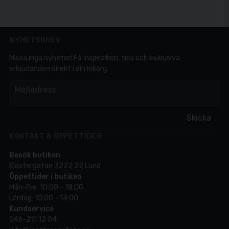
NYHETSBREV
Missa inga nyheter! Få inspiration, tips och exklusiva
erbjudanden direkt i din inkorg.
em
Mejladress
Skicka
KONTAKT & ÖPPETTIDER
Besök butiken
Klostergatan 3222 22 Lund
Öppettider i butiken
Mån-Fre: 10:00 - 18:00
Lördag: 10:00 - 14:00
Kundservice
046-211 12 04