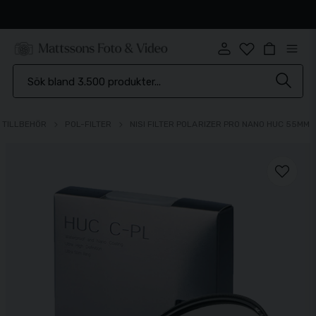
Snabb leverans
& TILLBEHÖR
POL-FILTER
NISI FILTER POLARIZER PRO NANO HUC 55MM