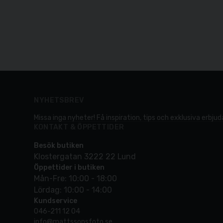
NYHETSBREV
Missa inga nyheter! Få inspiration, tips och exklusiva erbjuda
KONTAKT & ÖPPETTIDER
Besök butiken
Klostergatan 3222 22 Lund
Öppettider i butiken
Mån-Fre: 10:00 - 18:00
Lördag: 10:00 - 14:00
Kundservice
046-211 12 04
info@mattssonsfoto.se