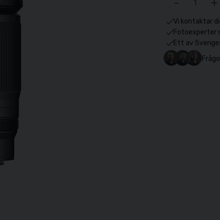
-
+
Vi kontaktar di
Fotoexperter 
Ett av Sverige
Frågo