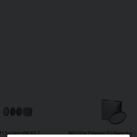
Swift System VND Kit 77mm
NiSi Filter Polarizer Pro Nano Huc