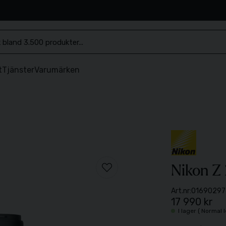
.se
t
Tjänster
Varumärken
Nikon Z
Art.nr:
01690297
17 990 kr
I lager ( Normal 