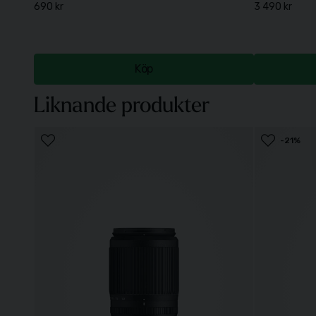
690 kr
3 490 kr
Köp
Liknande produkter
-21%