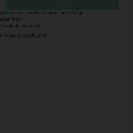
Köp
g vid om leveranstider är längre än 5-7 dagar
sedan 1921
s bredaste sortiment
r? Ring oss
046-211 12 04