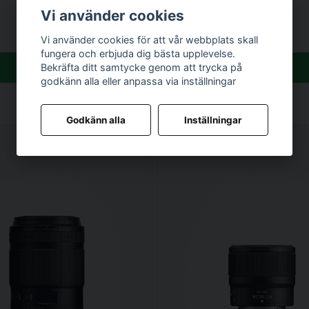
1 340 kr
Vi använder cookies
Vi använder cookies för att vår webbplats skall
fungera och erbjuda dig bästa upplevelse.
Köp
Köp
Bekräfta ditt samtycke genom att trycka på
godkänn alla eller anpassa via inställningar
Godkänn alla
Inställningar