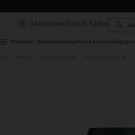
Experter sedan 1921
Snabb leverans
Brett sortiment
⭐️ 4,6 av 5 på Prisjakt
Produkter
Nyheter
Kampanjer
Leica Boutique
Begagna
HEM
OBJEKTIV
OBJEKTIV TILL NIKON
NIKON Z 28-400/4-8 VR