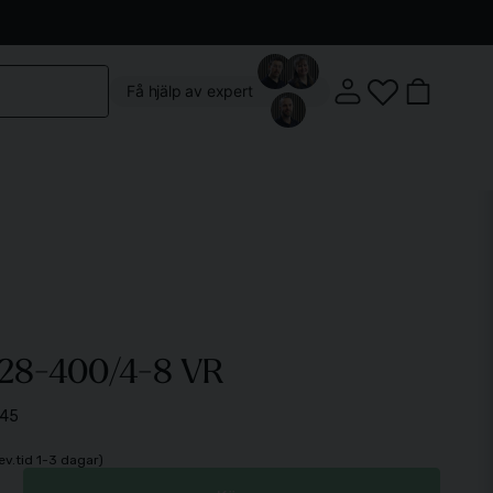
Kontakta oss
Köpvillkor
Vår butik
Om oss
Få hjälp av expert
Klostergatan 3, 222 22 Lund
 28-400/4-8 VR
Mån-Fre: 10:00 - 18:00
Lördag: 10:00 - 14:00
45
lev.tid 1-3 dagar)