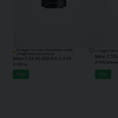
Ej i lager. För mer information, maila
I lager ( Nor
info@mattssonsfoto.se
Nikon Z 105
Nikon Z DX 50-250/4 5-6 3 VR
8 990 kr
11 39
4 490 kr
Köp
Köp