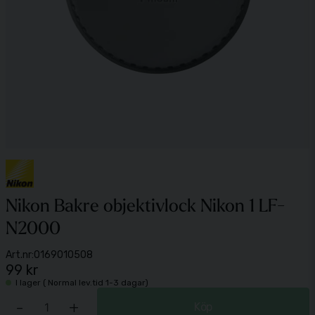
Nikon Bakre objektivlock Nikon 1 LF-
N2000
Art.nr:
0169010508
99 kr
I lager ( Normal lev.tid 1-3 dagar)
-
+
Köp