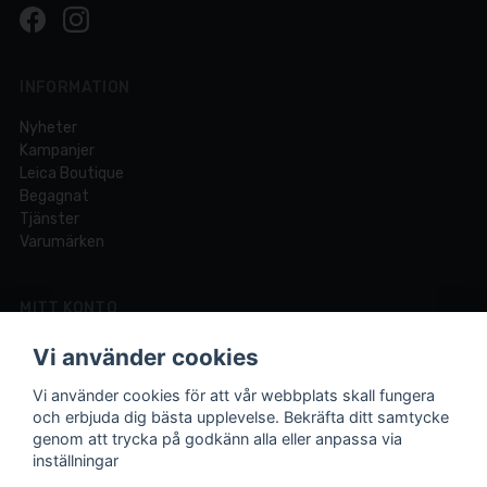
INFORMATION
Nyheter
Kampanjer
Leica Boutique
Begagnat
Tjänster
Varumärken
MITT KONTO
Logga in
Vi använder cookies
Registrera dig
Glömt lösenord?
Vi använder cookies för att vår webbplats skall fungera
och erbjuda dig bästa upplevelse. Bekräfta ditt samtycke
genom att trycka på godkänn alla eller anpassa via
inställningar
Din fotobutik online och i Lund sedan 1921.