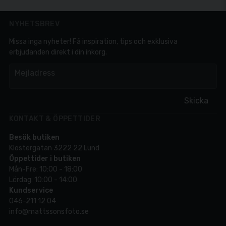
NYHETSBREV
Missa inga nyheter! Få inspiration, tips och exklusiva
erbjudanden direkt i din inkorg.
em
Mejladress
Skicka
KONTAKT & ÖPPETTIDER
Besök butiken
Klostergatan 3222 22 Lund
Öppettider i butiken
Mån-Fre: 10:00 - 18:00
Lördag: 10:00 - 14:00
Kundservice
046-211 12 04
info@mattssonsfoto.se