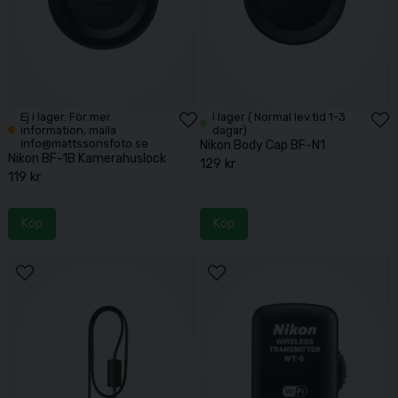
Ej i lager. För mer
I lager ( Normal lev.tid 1-3
information, maila
dagar)
info@mattssonsfoto.se
Nikon Body Cap BF-N1
Nikon BF-1B Kamerahuslock
129 kr
119 kr
Köp
Köp