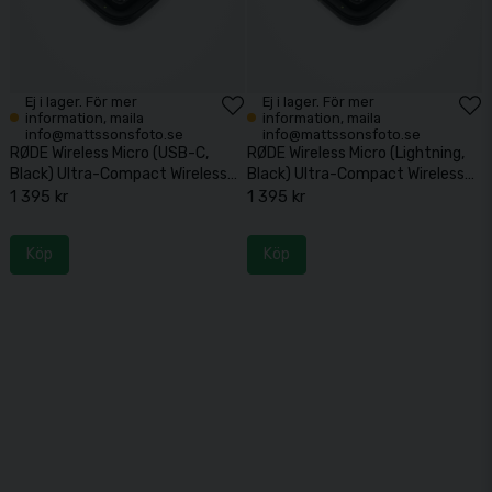
Ej i lager. För mer
Ej i lager. För mer
information, maila
information, maila
info@mattssonsfoto.se
info@mattssonsfoto.se
RØDE Wireless Micro (USB-C,
RØDE Wireless Micro (Lightning,
Black) Ultra-Compact Wireless
Black) Ultra-Compact Wireless
Mic System
Mic System
1 395 kr
1 395 kr
Köp
Köp