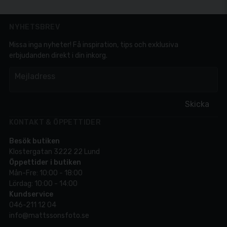
NYHETSBREV
Missa inga nyheter! Få inspiration, tips och exklusiva
erbjudanden direkt i din inkorg.
em
Mejladress
Skicka
KONTAKT & ÖPPETTIDER
Besök butiken
Klostergatan 3222 22 Lund
Öppettider i butiken
Mån-Fre: 10:00 - 18:00
Lördag: 10:00 - 14:00
Kundservice
046-211 12 04
info@mattssonsfoto.se