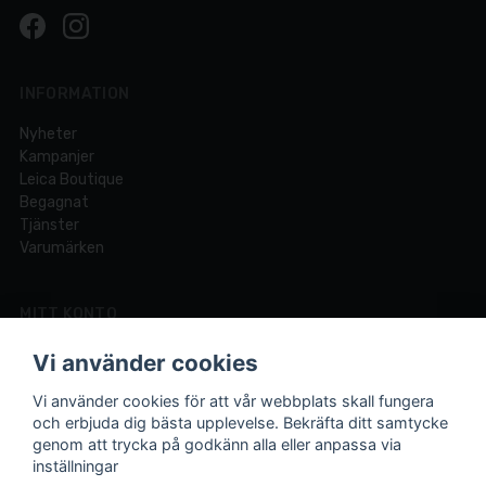
INFORMATION
Nyheter
Kampanjer
Leica Boutique
Begagnat
Tjänster
Varumärken
MITT KONTO
Logga in
Vi använder cookies
Registrera dig
Glömt lösenord?
Vi använder cookies för att vår webbplats skall fungera
och erbjuda dig bästa upplevelse. Bekräfta ditt samtycke
genom att trycka på godkänn alla eller anpassa via
inställningar