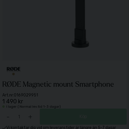
RØDE Magnetic mount Smartphone
Art.nr:
0169029951
1 490 kr
I lager ( Normal lev.tid 1-3 dagar)
-
+
Köp
Vi kontaktar dig vid om leveranstider är längre än 5-7 dagar