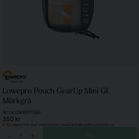
Lowepro Pouch GearUp Mini GL
Mörkgrå
Art.nr:
0169017586
350 kr
Ej i lager. För mer information, maila info@mattssonsfoto.se
-
+
Köp