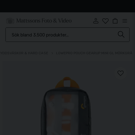
Snabb leverans
KYDDSVÄSKOR & HARD CASE
LOWEPRO POUCH GEARUP MINI GL MÖRKGRÅ