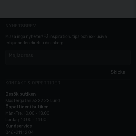
NYHETSBREV
Missa inga nyheter! Få inspiration, tips och exklusiva
erbjudanden direkt i din inkorg.
em
Mejladress
Skicka
KONTAKT & ÖPPETTIDER
Besök butiken
Klostergatan 3222 22 Lund
Öppettider i butiken
Mån-Fre: 10:00 - 18:00
Lördag: 10:00 - 14:00
Kundservice
046-211 12 04