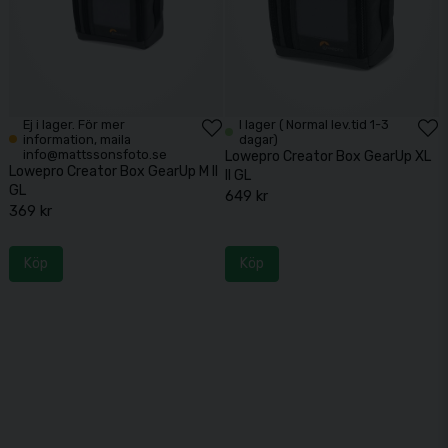
Ej i lager. För mer
I lager ( Normal lev.tid 1-3
information, maila
dagar)
info@mattssonsfoto.se
Lowepro Creator Box GearUp XL
Lowepro Creator Box GearUp M II
II GL
GL
649 kr
369 kr
Köp
Köp