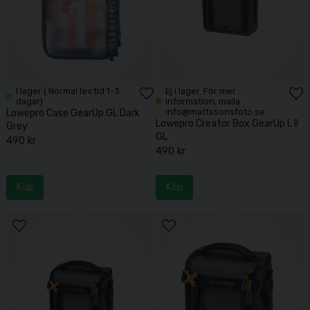
I lager ( Normal lev.tid 1-3
Ej i lager. För mer
dagar)
information, maila
info@mattssonsfoto.se
Lowepro Case GearUp GL Dark
Lowepro Creator Box GearUp L II
Grey
GL
490 kr
490 kr
Köp
Köp