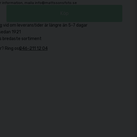
mer information, maila info@mattssonsfoto.se
Köp
g vid om leveranstider är längre än 5-7 dagar
sedan 1921
s bredaste sortiment
r? Ring oss
046-211 12 04