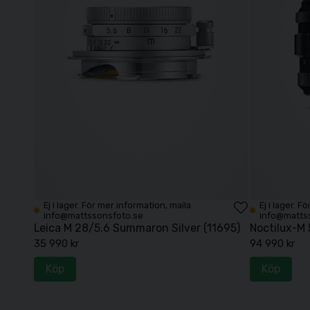
Ej i lager. För mer information, maila
Ej i lager. 
info@mattssonsfoto.se
info@matts
Leica M 28/5.6 Summaron Silver (11695)
Noctilux-M 
35 990 kr
94 990 kr
Köp
Köp