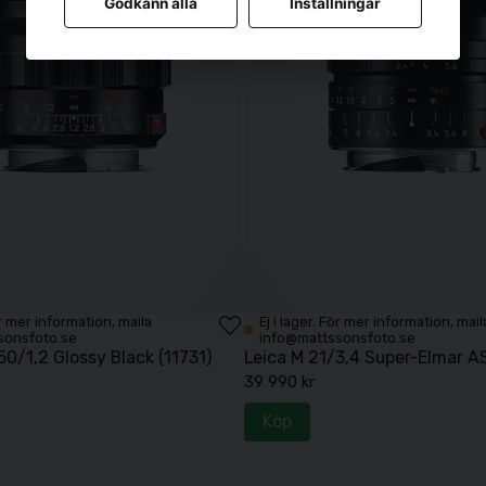
Godkänn alla
Inställningar
För mer information, maila
Ej i lager. För mer information, mail
sonsfoto.se
info@mattssonsfoto.se
50/1,2 Glossy Black (11731)
Leica M 21/3,4 Super-Elmar A
39 990 kr
Köp