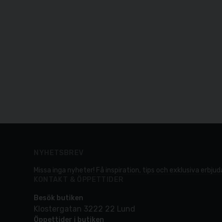
NYHETSBREV
Missa inga nyheter! Få inspiration, tips och exklusiva erbjuda
KONTAKT & ÖPPETTIDER
Besök butiken
Klostergatan 3222 22 Lund
Öppettider i butiken