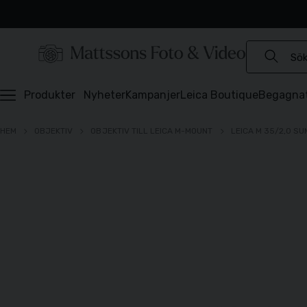
Experter sedan 1921
Snabb leverans
Brett sortiment
⭐️ 4,6 av 5 på Prisjakt
Produkter
Nyheter
Kampanjer
Leica Boutique
Begagna
HEM
OBJEKTIV
OBJEKTIV TILL LEICA M-MOUNT
LEICA M 35/2,0 SU