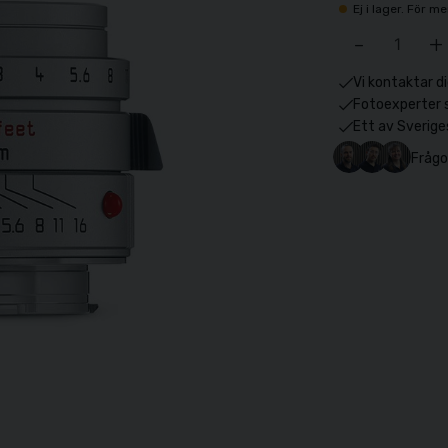
Ej i lager. För 
-
+
Vi kontaktar di
Fotoexperter 
Ett av Sverige
Frågo