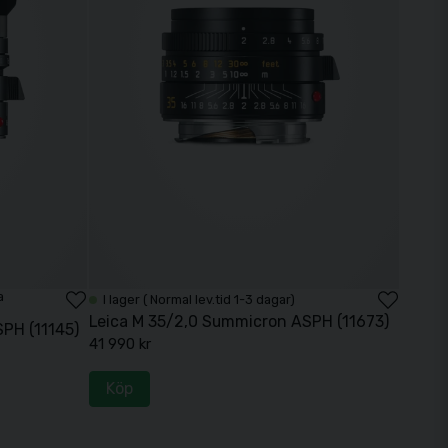
a
I lager ( Normal lev.tid 1-3 dagar)
Leica M 35/2,0 Summicron ASPH (11673)
SPH (11145)
41 990 kr
Köp