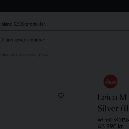
.se
t
Tjänster
Varumärken
MMICRON ASPH SILVER (11674)
Leica M
Silver (1
Art.nr:
01690172
43 990 kr