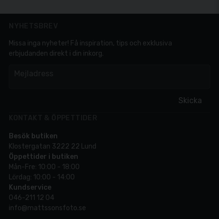
NYHETSBREV
Missa inga nyheter! Få inspiration, tips och exklusiva
erbjudanden direkt i din inkorg.
em
Mejladress
Skicka
KONTAKT & ÖPPETTIDER
Besök butiken
Klostergatan 3222 22 Lund
Öppettider i butiken
Mån-Fre: 10:00 - 18:00
Lördag: 10:00 - 14:00
Kundservice
046-211 12 04
info@mattssonsfoto.se