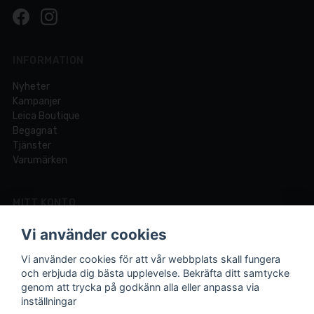
INFORMATION
Nyheter
Kampanjer
Leica Boutique
Begagnat
Tjänster
Varumärken
MITT KONTO
Logga in
Vi använder cookies
Registrera dig
Glömt lösenord?
Vi använder cookies för att vår webbplats skall fungera
och erbjuda dig bästa upplevelse. Bekräfta ditt samtycke
genom att trycka på godkänn alla eller anpassa via
inställningar