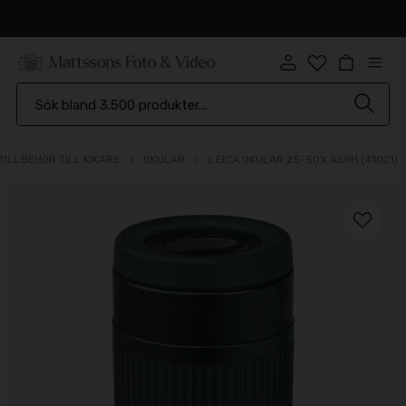
Snabb leverans
TILLBEHÖR TILL KIKARE
OKULAR
LEICA OKULAR 25-50X ASPH (41021)