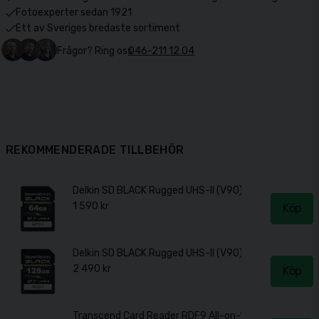
Fotoexperter sedan 1921
Ett av Sveriges bredaste sortiment
Frågor? Ring oss
046-211 12 04
REKOMMENDERADE TILLBEHÖR
Delkin SD BLACK Rugged UHS-II (V90) R300/W250 64
1 590 kr
Köp
Delkin SD BLACK Rugged UHS-II (V90) R300/W250 12
2 490 kr
Köp
Transcend Card Reader RDF9 All-on-1 USB 3.1 Gen 1 