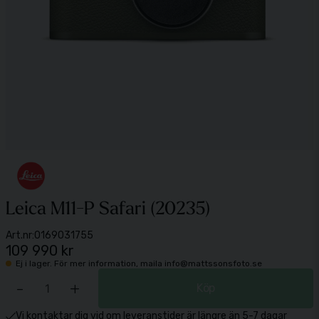
Leica M11-P Safari (20235)
Art.nr:
0169031755
109 990 kr
Ej i lager. För mer information, maila info@mattssonsfoto.se
-
+
Köp
Vi kontaktar dig vid om leveranstider är längre än 5-7 dagar