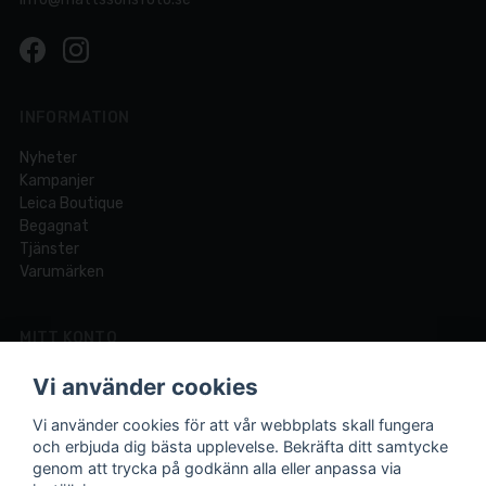
INFORMATION
Nyheter
Kampanjer
Leica Boutique
Begagnat
Tjänster
Varumärken
MITT KONTO
Logga in
Vi använder cookies
Registrera dig
Glömt lösenord?
Vi använder cookies för att vår webbplats skall fungera
och erbjuda dig bästa upplevelse. Bekräfta ditt samtycke
genom att trycka på godkänn alla eller anpassa via