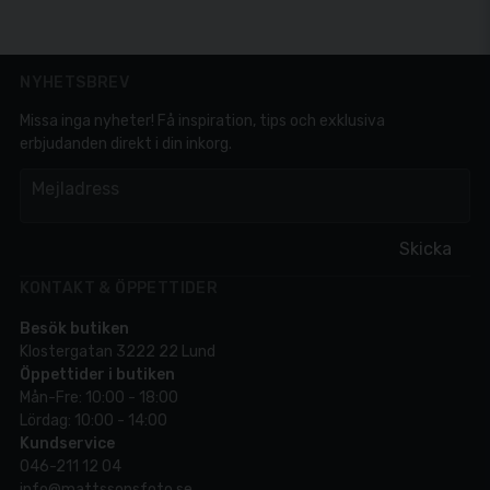
NYHETSBREV
Missa inga nyheter! Få inspiration, tips och exklusiva
erbjudanden direkt i din inkorg.
em
Mejladress
Skicka
KONTAKT & ÖPPETTIDER
Besök butiken
Klostergatan 3222 22 Lund
Öppettider i butiken
Mån-Fre: 10:00 - 18:00
Lördag: 10:00 - 14:00
Kundservice
046-211 12 04
info@mattssonsfoto.se