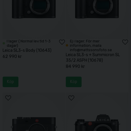
I lager ( Normal lev.tid 1-3
Ej i lager. För mer
dagar)
information, maila
info@mattssonsfoto.se
Leica SL3-s Body (10643)
Leica SL3-s + Summicron SL
62 990 kr
35/2 ASPH (10678)
84 990 kr
Köp
Köp