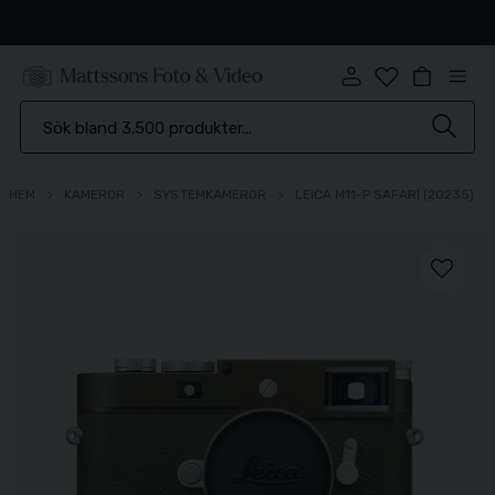
Snabb leverans
HEM
KAMEROR
SYSTEMKAMEROR
LEICA M11-P SAFARI (20235)