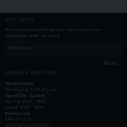
NYHETSBREV
Missa inga nyheter! Få inspiration, tips och exklusiva
erbjudanden direkt i din inkorg.
em
Mejladress
Skicka
KONTAKT & ÖPPETTIDER
Besök butiken
Klostergatan 3222 22 Lund
Öppettider i butiken
Mån-Fre: 10:00 - 18:00
Lördag: 10:00 - 14:00
Kundservice
046-211 12 04
info@mattssonsfoto.se