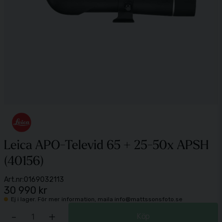
Leica APO-Televid 65 + 25-50x APSH
(40156)
Art.nr:
0169032113
30 990 kr
Ej i lager. För mer information, maila info@mattssonsfoto.se
-
+
Köp