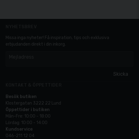
NYHETSBREV
Missa inga nyheter! Få inspiration, tips och exklusiva
erbjudanden direkt i din inkorg.
em
Mejladress
Skicka
KONTAKT & ÖPPETTIDER
Besök butiken
Klostergatan 3222 22 Lund
Öppettider i butiken
Mån-Fre: 10:00 - 18:00
Lördag: 10:00 - 14:00
Kundservice
046-211 12 04