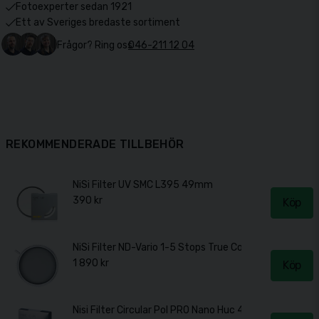
Fotoexperter sedan 1921
Ett av Sveriges bredaste sortiment
Frågor? Ring oss
046-211 12 04
REKOMMENDERADE TILLBEHÖR
NiSi Filter UV SMC L395 49mm
390 kr
Köp
NiSi Filter ND-Vario 1-5 Stops True Color 49mm
1 890 kr
Köp
Nisi Filter Circular Pol PRO Nano Huc 49mm