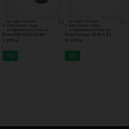
Ej i lager. För mer
Ej i lager. För mer
information, maila
information, maila
info@mattssonsfoto.se
info@mattssonsfoto.se
Kowa BDII-XD 8x42 WA
Kowa Genesis XD 10 X 33
5 290 kr
13 390 kr
Köp
Köp