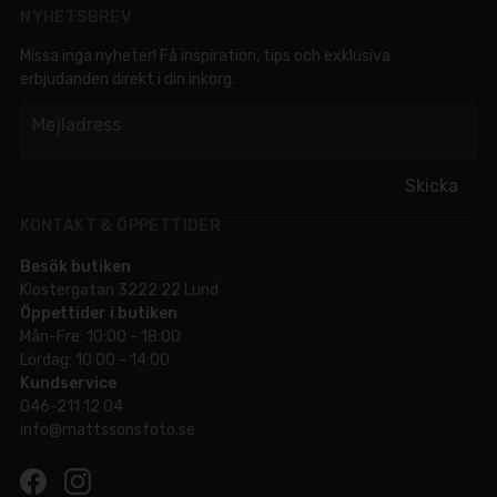
NYHETSBREV
Missa inga nyheter! Få inspiration, tips och exklusiva
erbjudanden direkt i din inkorg.
em
Mejladress
Skicka
KONTAKT & ÖPPETTIDER
Besök butiken
Klostergatan 3222 22 Lund
Öppettider i butiken
Mån-Fre: 10:00 - 18:00
Lördag: 10:00 - 14:00
Kundservice
046-211 12 04
info@mattssonsfoto.se