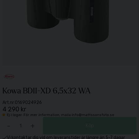
Kowa BDII-XD 6,5x32 WA
Art.nr:
0169024926
4 290 kr
Ej i lager. För mer information, maila info@mattssonsfoto.se
-
+
Köp
Vi kontaktar dig vid om leveranstider är längre än 5-7 dagar