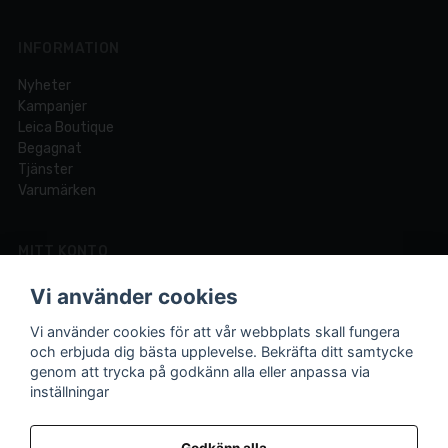
INFORMATION
Nyheter
Kampanjer
Leica Boutique
Begagnat
Tjänster
Varumärken
MITT KONTO
Logga in
Vi använder cookies
Registrera dig
Glömt lösenord?
Vi använder cookies för att vår webbplats skall fungera
och erbjuda dig bästa upplevelse. Bekräfta ditt samtycke
genom att trycka på godkänn alla eller anpassa via
inställningar
Din fotobutik online och i Lund sedan 1921.
Vi är experter på foto och video med över 100 års
Godkänn alla