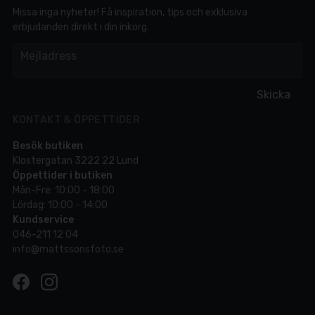
Missa inga nyheter! Få inspiration, tips och exklusiva
erbjudanden direkt i din inkorg.
em
Mejladress
Skicka
KONTAKT & ÖPPETTIDER
Besök butiken
Klostergatan 3222 22 Lund
Öppettider i butiken
Mån-Fre: 10:00 - 18:00
Lördag: 10:00 - 14:00
Kundservice
046-211 12 04
info@mattssonsfoto.se