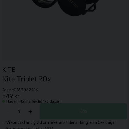
KITE
Kite Triplet 20x
Art.nr:
0169032413
549 kr
I lager ( Normal lev.tid 1-3 dagar)
-
+
Köp
Vi kontaktar dig vid om leveranstider är längre än 5-7 dagar
Fotoexperter sedan 1921