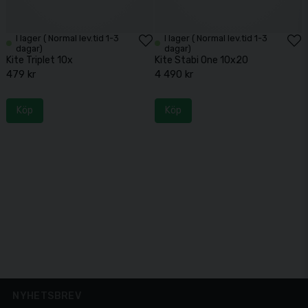
I lager ( Normal lev.tid 1-3
I lager ( Normal lev.tid 1-3
dagar)
dagar)
Kite Triplet 10x
Kite Stabi One 10x20
479 kr
4 490 kr
Köp
Köp
NYHETSBREV