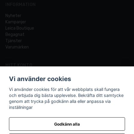
INFORMATION
Nyheter
Kampanjer
Leica Boutique
Begagnat
Tjänster
Varumärken
MITT KONTO
Logga in
Vi använder cookies
Registrera dig
Glömt lösenord?
Vi använder cookies för att vår webbplats skall fungera
och erbjuda dig bästa upplevelse. Bekräfta ditt samtycke
genom att trycka på godkänn alla eller anpassa via
inställningar
Din fotobutik online och i Lund sedan 1921.
Vi är experter på foto och video med över 100 års
Godkänn alla
erfarenhet.