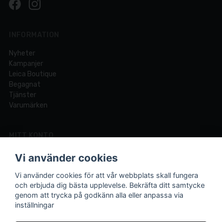
INFORMATION
Nyheter
Kampanjer
Leica Boutique
Begagnat
Tjänster
Varumärken
MITT KONTO
Logga in
Vi använder cookies
Registrera dig
Glömt lösenord?
Vi använder cookies för att vår webbplats skall fungera
och erbjuda dig bästa upplevelse. Bekräfta ditt samtycke
genom att trycka på godkänn alla eller anpassa via
inställningar
Din fotobutik online och i Lund sedan 1921.