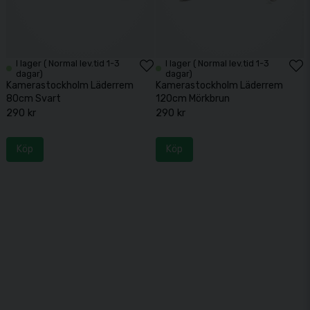
I lager ( Normal lev.tid 1-3
I lager ( Normal lev.tid 1-3
dagar)
dagar)
Kamerastockholm Läderrem
Kamerastockholm Läderrem
80cm Svart
120cm Mörkbrun
290 kr
290 kr
Köp
Köp