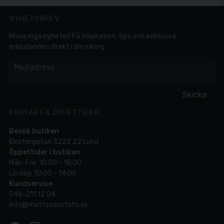
NYHETSBREV
Missa inga nyheter! Få inspiration, tips och exklusiva
erbjudanden direkt i din inkorg.
em
Mejladress
Skicka
KONTAKT & ÖPPETTIDER
Besök butiken
Klostergatan 3222 22 Lund
Öppettider i butiken
Mån-Fre: 10:00 - 18:00
Lördag: 10:00 - 14:00
Kundservice
046-211 12 04
info@mattssonsfoto.se