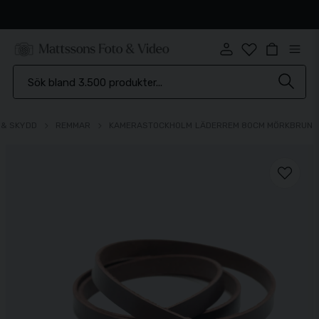
Snabb leverans
 & SKYDD
REMMAR
KAMERASTOCKHOLM LÄDERREM 80CM MÖRKBRUN