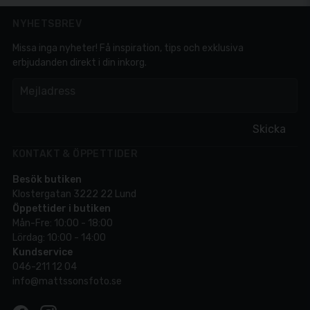
NYHETSBREV
Missa inga nyheter! Få inspiration, tips och exklusiva
erbjudanden direkt i din inkorg.
em
Mejladress
Skicka
KONTAKT & ÖPPETTIDER
Besök butiken
Klostergatan 3222 22 Lund
Öppettider i butiken
Mån-Fre: 10:00 - 18:00
Lördag: 10:00 - 14:00
Kundservice
046-211 12 04
info@mattssonsfoto.se