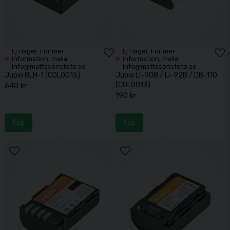
Ej i lager. För mer
Ej i lager. För mer
information, maila
information, maila
info@mattssonsfoto.se
info@mattssonsfoto.se
Jupio BLH-1 (COL0015)
Jupio LI-90B / Li-92B / DB-110
(COL0013)
640 kr
190 kr
Köp
Köp