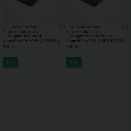
Ej i lager. För mer
Ej i lager. För mer
information, maila
information, maila
info@mattssonsfoto.se
info@mattssonsfoto.se
Jupio DMW-BLF19E (CPA0024)
Jupio NP-FZ100 (CSO0030V3)
290 kr
770 kr
Köp
Köp