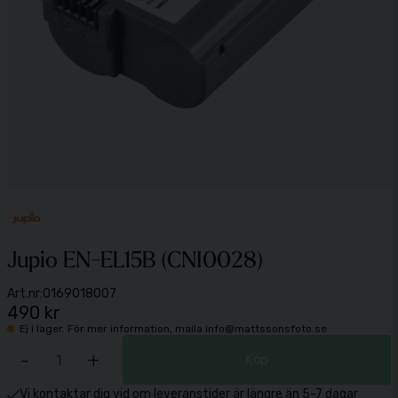
Jupio EN-EL15B (CNI0028)
Art.nr:
0169018007
490 kr
Ej i lager. För mer information, maila info@mattssonsfoto.se
-
+
Köp
Vi kontaktar dig vid om leveranstider är längre än 5-7 dagar