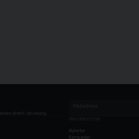
Mejladress
email
nden direkt i din inkorg.
INFORMATION
Nyheter
Kampanjer