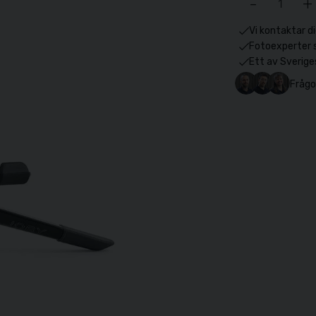
-
+
Vi kontaktar di
Fotoexperter 
Ett av Sverige
Frågo