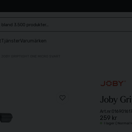
.se
t
Tjänster
Varumärken
JOBY GRIPTIGHT ONE MICRO SVART
Joby Gri
Art.nr:
01690161
259 kr
I lager ( Normal 