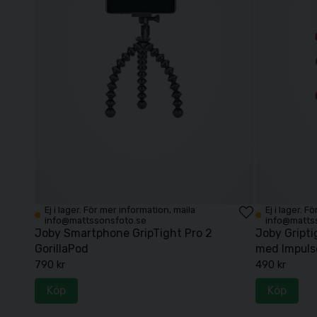
Ej i lager. För mer information, maila
Ej i lager. 
info@mattssonsfoto.se
info@matts
Joby Smartphone GripTight Pro 2
Joby Gripti
GorillaPod
med Impuls
790 kr
490 kr
Köp
Köp