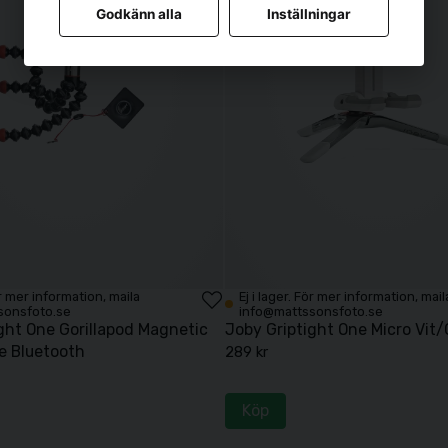
Godkänn alla
Inställningar
För mer information, maila
Ej i lager. För mer information, mail
sonsfoto.se
info@mattssonsfoto.se
ght One Gorillapod Magnetic
Joby Griptight One Micro Vit
e Bluetooth
289 kr
Köp