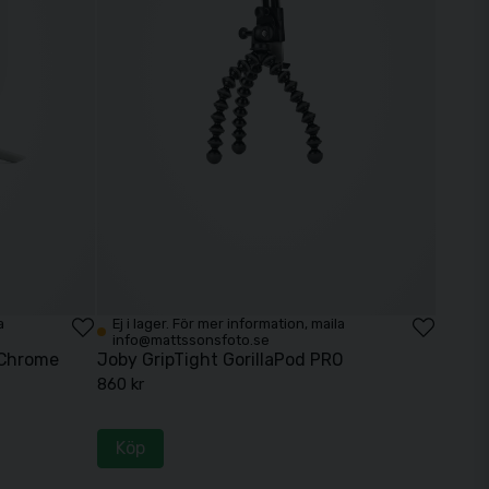
a
Ej i lager. För mer information, maila
info@mattssonsfoto.se
/Chrome
Joby GripTight GorillaPod PRO
860 kr
Köp