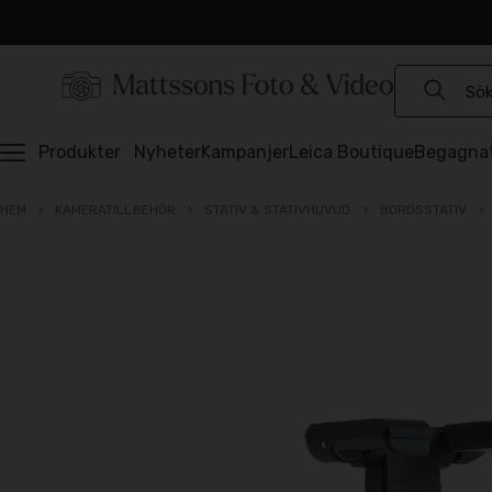
Experter sedan 1921
Snabb leverans
Brett sortiment
⭐️ 4,6 av 5 på Prisjakt
Produkter
Nyheter
Kampanjer
Leica Boutique
Begagna
HEM
KAMERATILLBEHÖR
STATIV & STATIVHUVUD
BORDSSTATIV