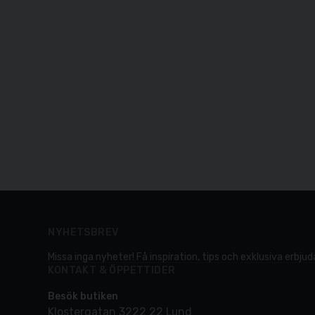
NYHETSBREV
Missa inga nyheter! Få inspiration, tips och exklusiva erbjuda
KONTAKT & ÖPPETTIDER
Besök butiken
Klostergatan 3222 22 Lund