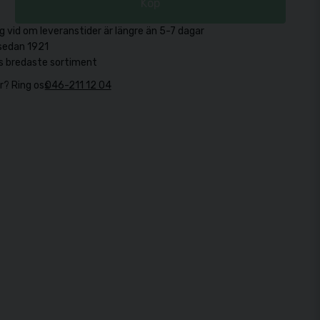
Köp
g vid om leveranstider är längre än 5-7 dagar
sedan 1921
s bredaste sortiment
r? Ring oss
046-211 12 04