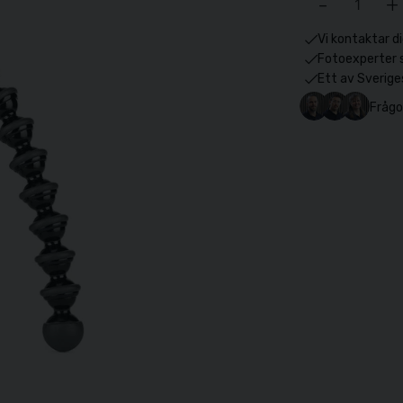
-
+
Vi kontaktar di
Fotoexperter 
Ett av Sverige
Frågo