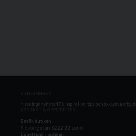
NYHETSBREV
Missa inga nyheter! Få inspiration, tips och exklusiva erbjuda
KONTAKT & ÖPPETTIDER
Besök butiken
Klostergatan 3222 22 Lund
Öppettider i butiken