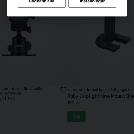
Godkänn alla
Inställningar
För mer information, maila
I lager ( Normal lev.tid 1-3 dagar)
sonsfoto.se
Joby Griptight One Mount Bla
ght Pro
190 kr
Köp