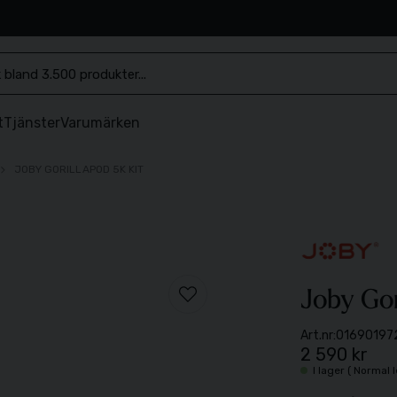
.se
t
Tjänster
Varumärken
JOBY GORILLAPOD 5K KIT
Joby Gor
Art.nr:
01690197
2 590 kr
I lager ( Normal 