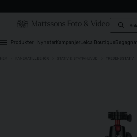
Experter sedan 1921
Snabb leverans
Brett sortiment
⭐️ 4,6 av 5 på Prisjakt
Produkter
Nyheter
Kampanjer
Leica Boutique
Begagna
HEM
KAMERATILLBEHÖR
STATIV & STATIVHUVUD
TREBENSSTATIV