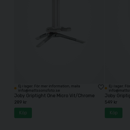
Ej i lager. För mer information, maila
Ej i lager. 
info@mattssonsfoto.se
info@matts
Joby Griptight One Micro Vit/Chrome
Joby Gripti
289 kr
549 kr
Köp
Köp