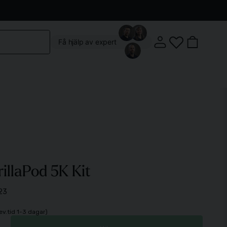
Kontakta oss
Köpvillkor
Vår butik
Om oss
Få hjälp av expert
Klostergatan 3, 222 22 Lund
illaPod 5K Kit
Mån-Fre: 10:00 - 18:00
Lördag: 10:00 - 14:00
23
lev.tid 1-3 dagar)