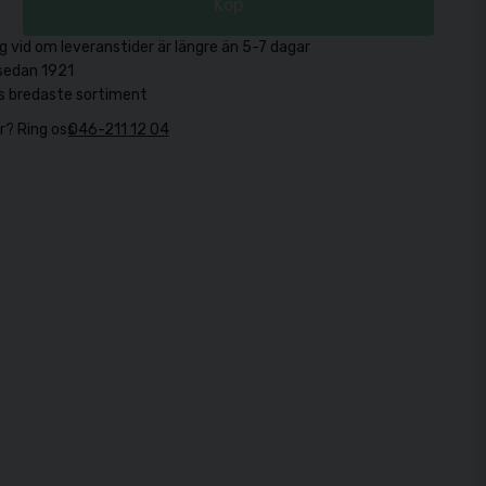
Köp
g vid om leveranstider är längre än 5-7 dagar
sedan 1921
s bredaste sortiment
r? Ring oss
046-211 12 04