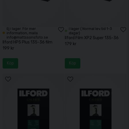
Ej i lager. För mer
I lager ( Normal lev.tid 1-3
information, maila
dagar)
info@mattssonsfoto.se
Ilford Film XP2 Super 135-36
Ilford HP5 Plus 135-36 film
179 kr
199 kr
Köp
Köp