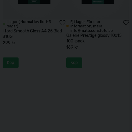
I lager ( Normal lev.tid 1-3
Ej i lager. För mer
dagar)
information, maila
info@mattssonsfoto.se
Ilford Smooth Gloss A4 25 Blad
Galerie Prestige glossy 10x15
310G
100-pack
299 kr
169 kr
Köp
Köp