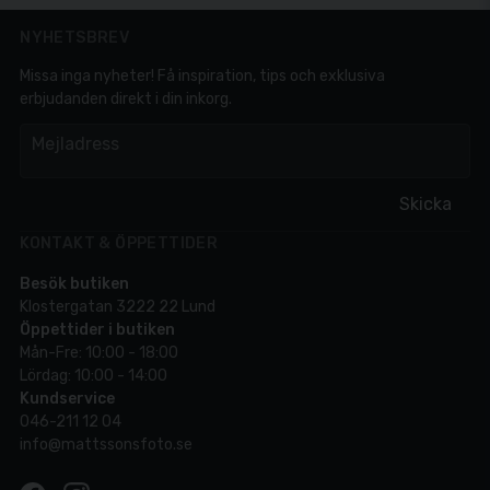
NYHETSBREV
Missa inga nyheter! Få inspiration, tips och exklusiva
erbjudanden direkt i din inkorg.
em
Mejladress
Skicka
KONTAKT & ÖPPETTIDER
Besök butiken
Klostergatan 3222 22 Lund
Öppettider i butiken
Mån-Fre: 10:00 - 18:00
Lördag: 10:00 - 14:00
Kundservice
046-211 12 04
info@mattssonsfoto.se