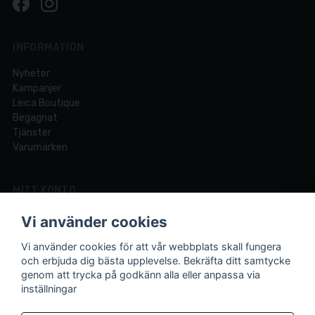
INFORMATION
Nyheter
Kampanjer
Leica Boutique
Begagnat
Tjänster
Varumärken
MITT KONTO
Logga in
Vi använder cookies
Registrera dig
Glömt lösenord?
Vi använder cookies för att vår webbplats skall fungera
och erbjuda dig bästa upplevelse. Bekräfta ditt samtycke
genom att trycka på godkänn alla eller anpassa via
inställningar
Din fotobutik online och i Lund sedan 1921.