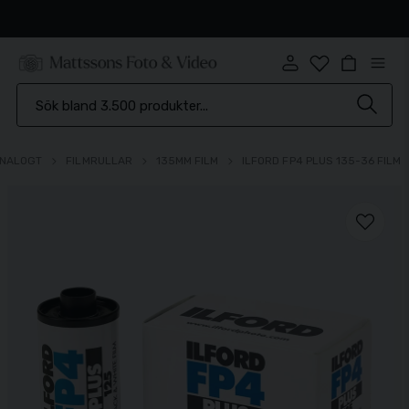
Snabb leverans
NALOGT
FILMRULLAR
135MM FILM
ILFORD FP4 PLUS 135-36 FILM