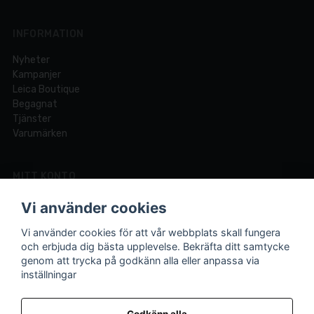
INFORMATION
Nyheter
Kampanjer
Leica Boutique
Begagnat
Tjänster
Varumärken
MITT KONTO
Logga in
Vi använder cookies
Registrera dig
Glömt lösenord?
Vi använder cookies för att vår webbplats skall fungera
och erbjuda dig bästa upplevelse. Bekräfta ditt samtycke
genom att trycka på godkänn alla eller anpassa via
inställningar
Din fotobutik online och i Lund sedan 1921.
Vi är experter på foto och video med över 100 års
Godkänn alla