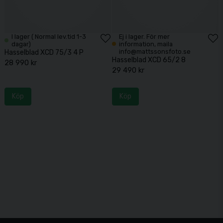
I lager ( Normal lev.tid 1-3
Ej i lager. För mer
dagar)
information, maila
info@mattssonsfoto.se
Hasselblad XCD 75/3 4 P
Hasselblad XCD 65/2 8
28 990 kr
29 490 kr
Köp
Köp