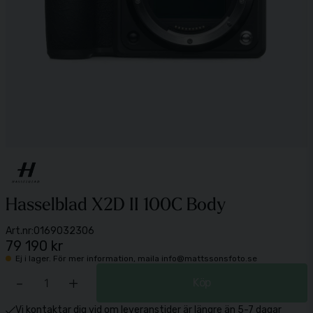
Hasselblad X2D II 100C Body
Art.nr:
0169032306
79 190 kr
Ej i lager. För mer information, maila info@mattssonsfoto.se
-
+
Köp
Vi kontaktar dig vid om leveranstider är längre än 5-7 dagar