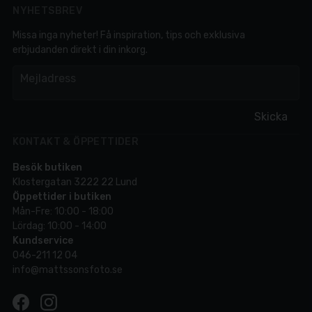
NYHETSBREV
Missa inga nyheter! Få inspiration, tips och exklusiva
erbjudanden direkt i din inkorg.
em
Mejladress
Skicka
KONTAKT & ÖPPETTIDER
Besök butiken
Klostergatan 3222 22 Lund
Öppettider i butiken
Mån-Fre: 10:00 - 18:00
Lördag: 10:00 - 14:00
Kundservice
046-211 12 04
info@mattssonsfoto.se