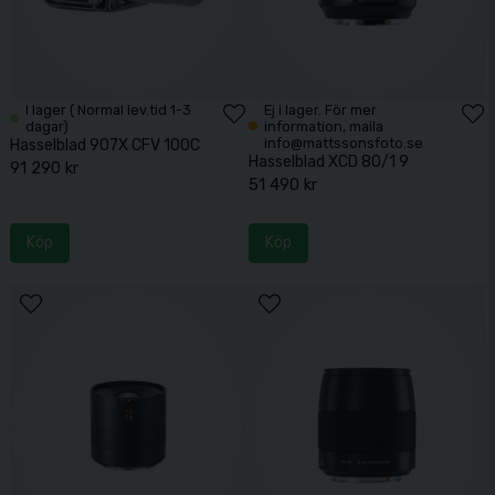
I lager ( Normal lev.tid 1-3
Ej i lager. För mer
dagar)
information, maila
info@mattssonsfoto.se
Hasselblad 907X CFV 100C
Hasselblad XCD 80/1 9
91 290 kr
51 490 kr
Köp
Köp