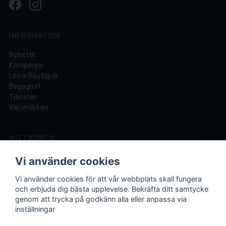
INFORMATION
Nyheter
Kampanjer
Leica Boutique
Begagnat
Tjänster
Varumärken
MITT KONTO
Logga in
Vi använder cookies
Registrera dig
Glömt lösenord?
Vi använder cookies för att vår webbplats skall fungera
och erbjuda dig bästa upplevelse. Bekräfta ditt samtycke
genom att trycka på godkänn alla eller anpassa via
inställningar
Din fotobutik online och i Lund sedan 1921.