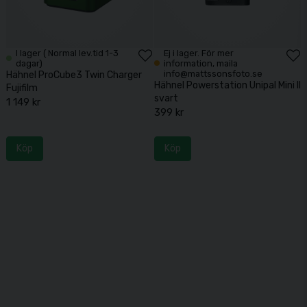
I lager ( Normal lev.tid 1-3
Ej i lager. För mer
dagar)
information, maila
info@mattssonsfoto.se
Hähnel ProCube3 Twin Charger
Hähnel Powerstation Unipal Mini II
Fujifilm
svart
1 149 kr
399 kr
Köp
Köp