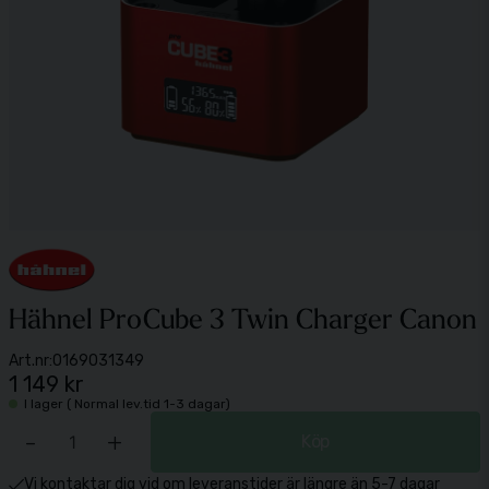
Hähnel ProCube 3 Twin Charger Canon
Art.nr:
0169031349
1 149 kr
I lager ( Normal lev.tid 1-3 dagar)
-
+
Köp
Vi kontaktar dig vid om leveranstider är längre än 5-7 dagar