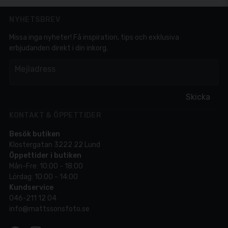
NYHETSBREV
Missa inga nyheter! Få inspiration, tips och exklusiva
erbjudanden direkt i din inkorg.
em
Mejladress
Skicka
KONTAKT & ÖPPETTIDER
Besök butiken
Klostergatan 3222 22 Lund
Öppettider i butiken
Mån-Fre: 10:00 - 18:00
Lördag: 10:00 - 14:00
Kundservice
046-211 12 04
info@mattssonsfoto.se