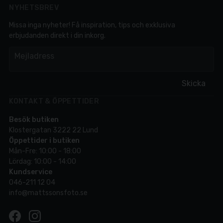
NYHETSBREV
Missa inga nyheter! Få inspiration, tips och exklusiva
erbjudanden direkt i din inkorg.
em
Mejladress
Skicka
KONTAKT & ÖPPETTIDER
Besök butiken
Klostergatan 3222 22 Lund
Öppettider i butiken
Mån-Fre: 10:00 - 18:00
Lördag: 10:00 - 14:00
Kundservice
046-211 12 04
info@mattssonsfoto.se