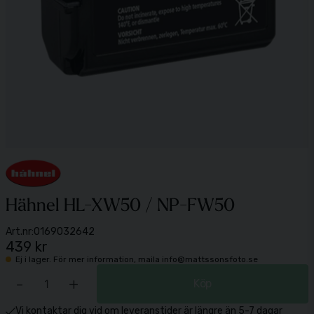
Hähnel HL-XW50 / NP-FW50
Art.nr:
0169032642
439 kr
Ej i lager. För mer information, maila info@mattssonsfoto.se
-
+
Köp
Vi kontaktar dig vid om leveranstider är längre än 5-7 dagar