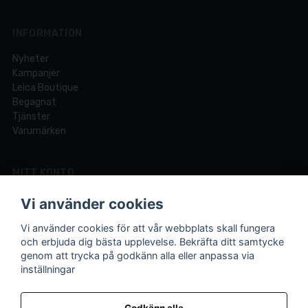
INFORMATION
Nyheter
Kampanjer
Leica Boutique
Begagnat
Tjänster
Varumärken
MITT KONTO
Logga in
Vi använder cookies
Registrera dig
Glömt lösenord?
Vi använder cookies för att vår webbplats skall fungera
och erbjuda dig bästa upplevelse. Bekräfta ditt samtycke
genom att trycka på godkänn alla eller anpassa via
inställningar
Din fotobutik online och i Lund sedan 1921.
Vi är experter på foto och video med över 100 års
Godkänn alla