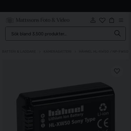
Snabb leverans
BATTERI & LADDARE
KAMERABATTERI
HÄHNEL HL-XW50 / NP-FW50