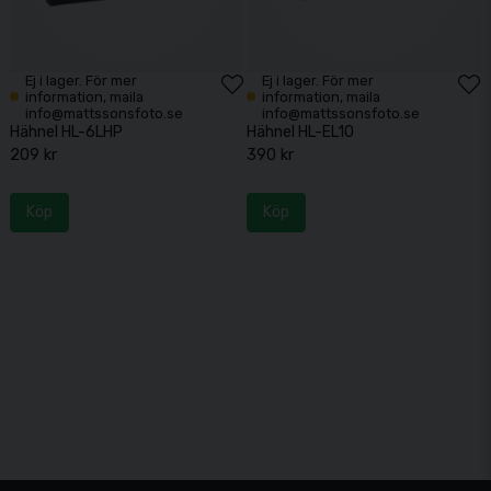
Ej i lager. För mer
Ej i lager. För mer
information, maila
information, maila
info@mattssonsfoto.se
info@mattssonsfoto.se
Hähnel HL-6LHP
Hähnel HL-EL10
209 kr
390 kr
Köp
Köp