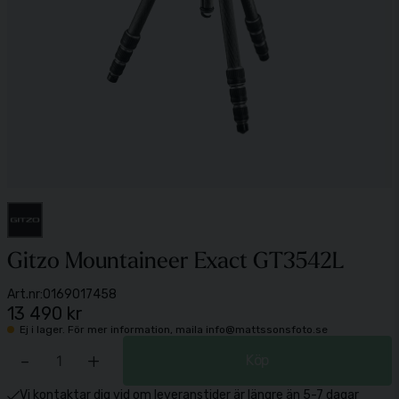
Gitzo Mountaineer Exact GT3542L
Art.nr:
0169017458
13 490 kr
Ej i lager. För mer information, maila info@mattssonsfoto.se
-
+
Köp
Vi kontaktar dig vid om leveranstider är längre än 5-7 dagar