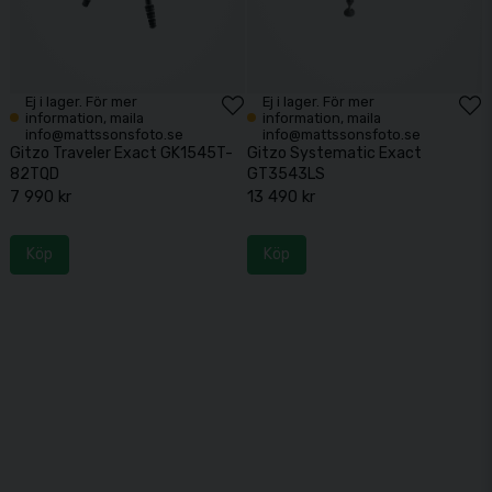
Ej i lager. För mer
Ej i lager. För mer
information, maila
information, maila
info@mattssonsfoto.se
info@mattssonsfoto.se
Gitzo Traveler Exact GK1545T-
Gitzo Systematic Exact
82TQD
GT3543LS
7 990 kr
13 490 kr
Köp
Köp