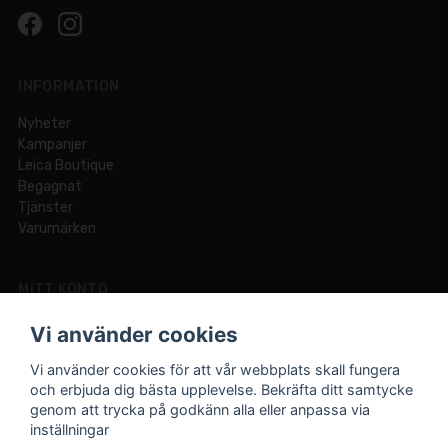
INFORMATION
Nyheter
Kampanjer
Leica Boutique
Begagnat
Tjänster
Varumärken
MITT KONTO
Logga in
Vi använder cookies
Registrera dig
Glömt lösenord?
Vi använder cookies för att vår webbplats skall fungera
och erbjuda dig bästa upplevelse. Bekräfta ditt samtycke
genom att trycka på godkänn alla eller anpassa via
inställningar