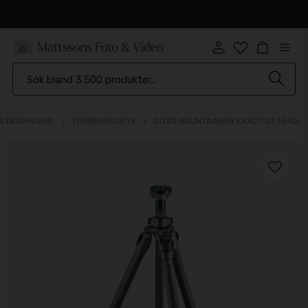
Snabb leverans
 STATIVHUVUD
TREBENSSTATIV
GITZO MOUNTAINEER EXACT GT3542L