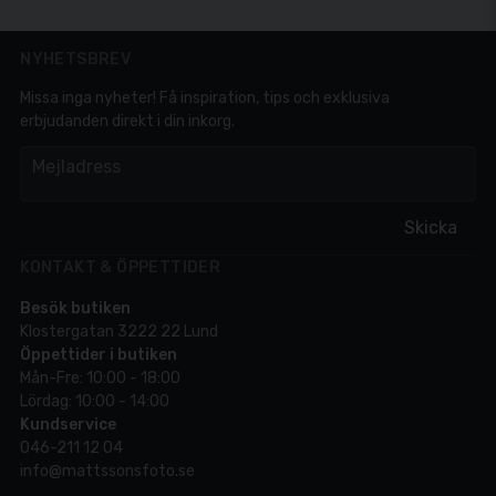
NYHETSBREV
Missa inga nyheter! Få inspiration, tips och exklusiva
erbjudanden direkt i din inkorg.
em
Mejladress
Skicka
KONTAKT & ÖPPETTIDER
Besök butiken
Klostergatan 3222 22 Lund
Öppettider i butiken
Mån-Fre: 10:00 - 18:00
Lördag: 10:00 - 14:00
Kundservice
046-211 12 04
info@mattssonsfoto.se