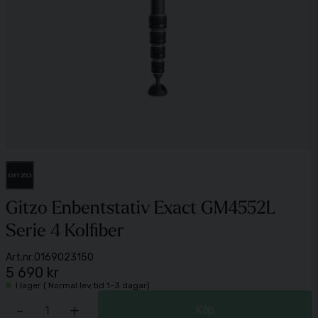
Gitzo Enbentstativ Exact GM4552L
Serie 4 Kolfiber
Art.nr:
0169023150
5 690 kr
I lager ( Normal lev.tid 1-3 dagar)
-
+
Köp