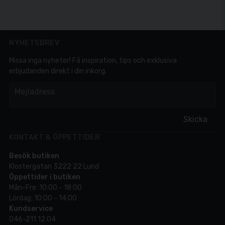
NYHETSBREV
Missa inga nyheter! Få inspiration, tips och exklusiva
erbjudanden direkt i din inkorg.
em
Mejladress
Skicka
KONTAKT & ÖPPETTIDER
Besök butiken
Klostergatan 3222 22 Lund
Öppettider i butiken
Mån-Fre: 10:00 - 18:00
Lördag: 10:00 - 14:00
Kundservice
046-211 12 04