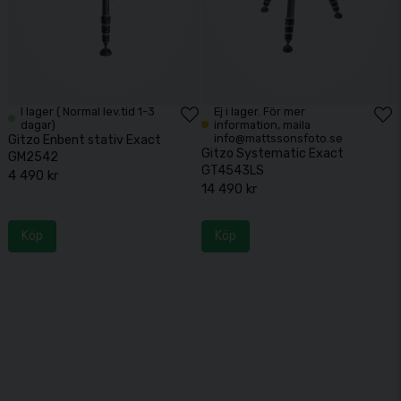
I lager ( Normal lev.tid 1-3
Ej i lager. För mer
dagar)
information, maila
info@mattssonsfoto.se
Gitzo Enbent stativ Exact
Gitzo Systematic Exact
GM2542
GT4543LS
4 490 kr
14 490 kr
Köp
Köp