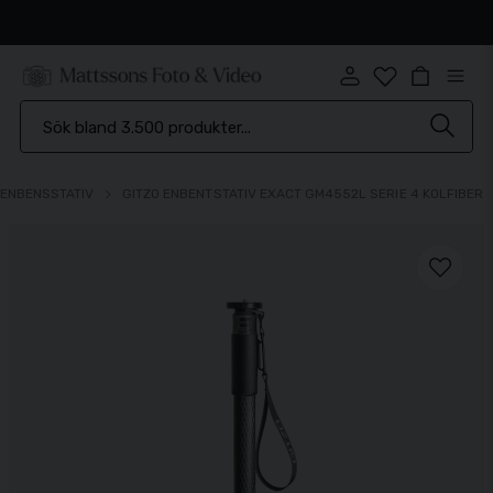
Snabb leverans
ENBENSSTATIV
GITZO ENBENTSTATIV EXACT GM4552L SERIE 4 KOLFIBER