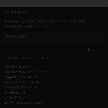
NYHETSBREV
Missa inga nyheter! Få inspiration, tips och exklusiva
erbjudanden direkt i din inkorg.
em
Mejladress
Skicka
KONTAKT & ÖPPETTIDER
Besök butiken
Klostergatan 3222 22 Lund
Öppettider i butiken
Mån-Fre: 10:00 - 18:00
Lördag: 10:00 - 14:00
Kundservice
046-211 12 04
info@mattssonsfoto.se