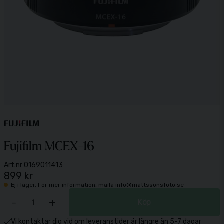
Fujifilm MCEX-16
Art.nr:
0169011413
899 kr
Ej i lager. För mer information, maila info@mattssonsfoto.se
-
+
Köp
Vi kontaktar dig vid om leveranstider är längre än 5-7 dagar