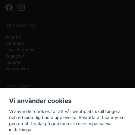
INFORMATION
Nyheter
Kampanjer
Leica Boutique
Begagnat
Tjänster
Varumärken
MITT KONTO
Logga in
Vi använder cookies
Registrera dig
Glömt lösenord?
Vi använder cookies för att vår webbplats skall fungera
och erbjuda dig bästa upplevelse. Bekräfta ditt samtycke
genom att trycka på godkänn alla eller anpassa via
inställningar