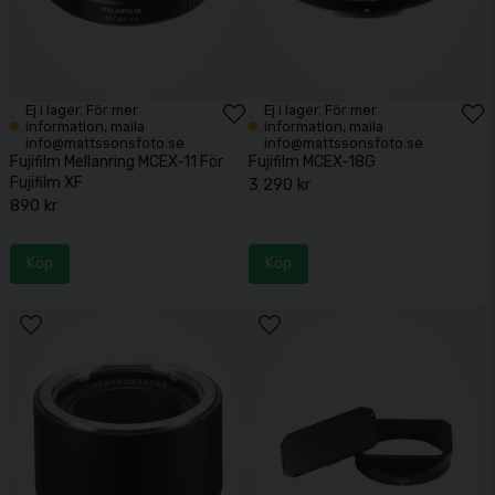
Ej i lager. För mer
Ej i lager. För mer
information, maila
information, maila
info@mattssonsfoto.se
info@mattssonsfoto.se
Fujifilm Mellanring MCEX-11 För
Fujifilm MCEX-18G
Fujifilm XF
3 290 kr
890 kr
Köp
Köp