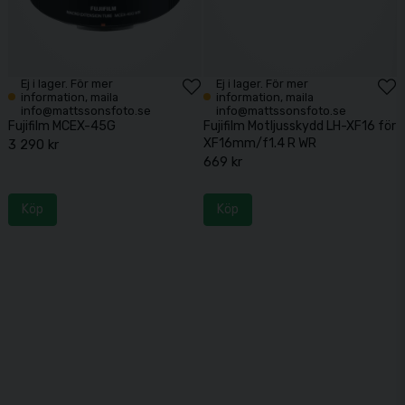
Ej i lager. För mer
Ej i lager. För mer
information, maila
information, maila
info@mattssonsfoto.se
info@mattssonsfoto.se
Fujifilm MCEX-45G
Fujifilm Motljusskydd LH-XF16 för
XF16mm/f1.4 R WR
3 290 kr
669 kr
Köp
Köp