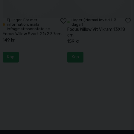
Ej i lager. För mer
I lager ( Normal lev.tid 1-3
information, maila
dagar)
info@mattssonsfoto.se
Focus Willow Vit Vikram 13X18
Focus Willow Svart 21x29,7cm
cm
149 kr
159 kr
Köp
Köp