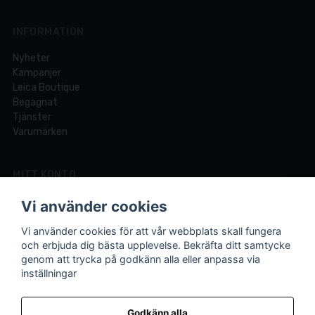
INFORMATION
Nyheter
Kampanjer
Leica Boutique
Begagnat
Tjänster
Varumärken
MITT KONTO
Logga in
Vi använder cookies
Registrera dig
Glömt lösenord?
Vi använder cookies för att vår webbplats skall fungera
och erbjuda dig bästa upplevelse. Bekräfta ditt samtycke
genom att trycka på godkänn alla eller anpassa via
inställningar
Din fotobutik online och i Lund sedan 1921.
Vi är experter på foto och video med över 100 års
Godkänn alla
erfarenhet.