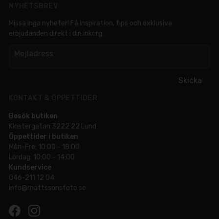
NYHETSBREV
Missa inga nyheter! Få inspiration, tips och exklusiva
erbjudanden direkt i din inkorg.
em
Mejladress
Skicka
KONTAKT & ÖPPETTIDER
Besök butiken
Klostergatan 3222 22 Lund
Öppettider i butiken
Mån-Fre: 10:00 - 18:00
Lördag: 10:00 - 14:00
Kundservice
046-211 12 04
info@mattssonsfoto.se