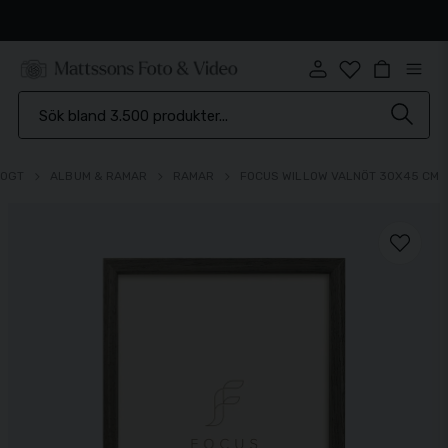
Snabb leverans
LOGT
ALBUM & RAMAR
RAMAR
FOCUS WILLOW VALNÖT 30X45 CM