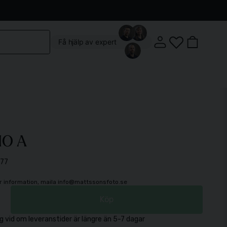
Kontakta oss
Köpvillkor
Vår butik
Om oss
Få hjälp av expert
MO A
Klostergatan 3, 222 22 Lund
77
Mån-Fre: 10:00 - 18:00
Lördag: 10:00 - 14:00
mer information, maila info@mattssonsfoto.se
Köp
g vid om leveranstider är längre än 5-7 dagar