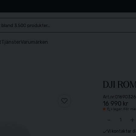
.se
t
Tjänster
Varumärken
DJI RO
Art.nr:
01690326
16 990 kr
Ej i lager. För 
-
+
Vi kontaktar di