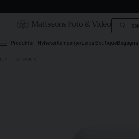
Experter sedan 1921
Snabb leverans
Brett sortiment
⭐️ 4,6 av 5 på Prisjakt
Produkter
Nyheter
Kampanjer
Leica Boutique
Begagna
HEM
DJI ROMO A