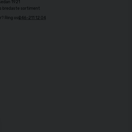
sedan 1921
s bredaste sortiment
r? Ring oss
046-211 12 04