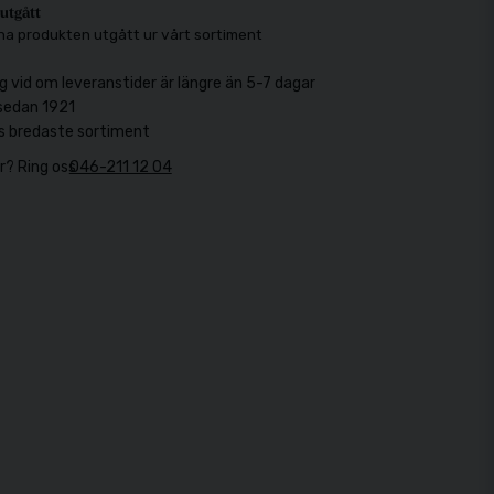
utgått
na produkten utgått ur vårt sortiment
g vid om leveranstider är längre än 5-7 dagar
sedan 1921
s bredaste sortiment
r? Ring oss
046-211 12 04