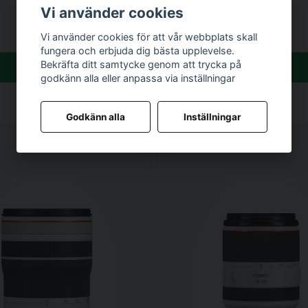
980 kr
Vi använder cookies
Vi använder cookies för att vår webbplats skall
fungera och erbjuda dig bästa upplevelse.
Bekräfta ditt samtycke genom att trycka på
Köp
Köp
godkänn alla eller anpassa via inställningar
Godkänn alla
Inställningar