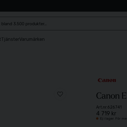
.se
t
Tjänster
Varumärken
Canon E
Art.nr:
626741
4 719 kr
Ej i lager. För 