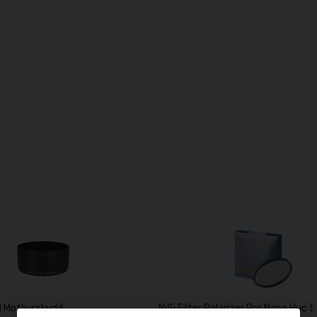
I Motljusskydd
NiSi Filter Polarizer Pro Nano Hu