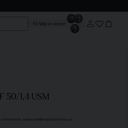
Kontakta oss
Köpvillkor
Vår butik
Om oss
Få hjälp av expert
Klostergatan 3, 222 22 Lund
F 50/1,4 USM
Mån-Fre: 10:00 - 18:00
Lördag: 10:00 - 14:00
mer information, maila info@mattssonsfoto.se