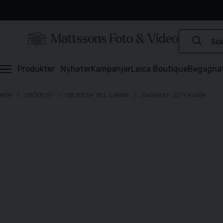
Experter sedan 1921
Snabb leverans
Brett sortiment
⭐️ 4,6 av 5 på Prisjakt
Produkter
Nyheter
Kampanjer
Leica Boutique
Begagna
HEM
OBJEKTIV
OBJEKTIV TILL CANON
CANON EF 50/1,4 USM