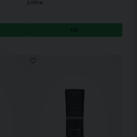
2 090 kr
Köp