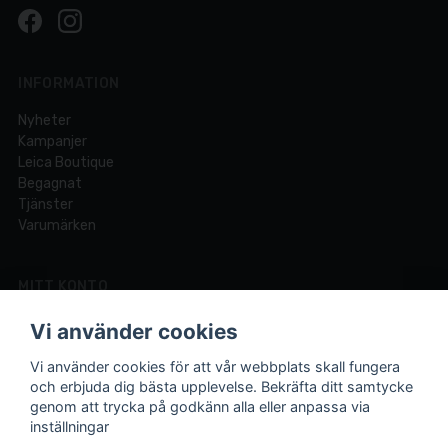
INFORMATION
Nyheter
Kampanjer
Leica Boutique
Begagnat
Tjänster
Varumärken
MITT KONTO
Logga in
Vi använder cookies
Registrera dig
Glömt lösenord?
Vi använder cookies för att vår webbplats skall fungera
och erbjuda dig bästa upplevelse. Bekräfta ditt samtycke
genom att trycka på godkänn alla eller anpassa via
inställningar
Din fotobutik online och i Lund sedan 1921.