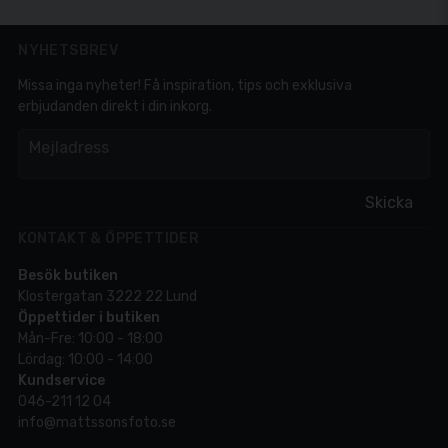
NYHETSBREV
Missa inga nyheter! Få inspiration, tips och exklusiva
erbjudanden direkt i din inkorg.
em
Mejladress
Skicka
KONTAKT & ÖPPETTIDER
Besök butiken
Klostergatan 3222 22 Lund
Öppettider i butiken
Mån-Fre: 10:00 - 18:00
Lördag: 10:00 - 14:00
Kundservice
046-211 12 04
info@mattssonsfoto.se