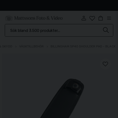
Snabb leverans
& SKYDD
VÄSKTILLBEHÖR
BILLINGHAM SP40 SHOULDER PAD - BLACK