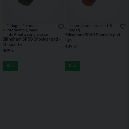
Ej i lager. För mer
I lager ( Normal lev.tid 1-3
information, maila
dagar)
info@mattssonsfoto.se
Billingham SP40 Shoulder pad -
Billingham SP50 Shoulder pad -
Tan
Chocolate
489 kr
489 kr
Köp
Köp