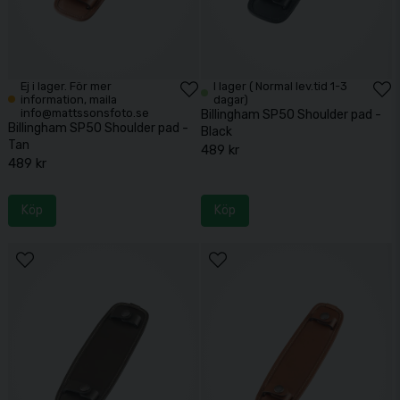
Ej i lager. För mer
I lager ( Normal lev.tid 1-3
information, maila
dagar)
info@mattssonsfoto.se
Billingham SP50 Shoulder pad -
Billingham SP50 Shoulder pad -
Black
Tan
489 kr
489 kr
Köp
Köp